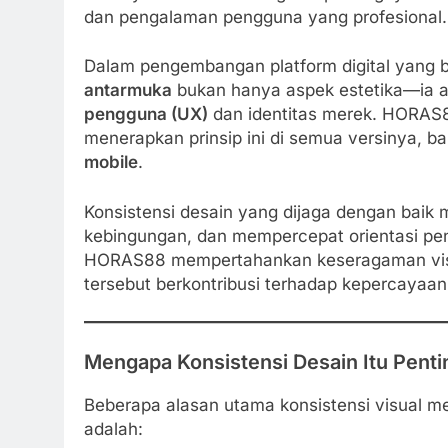
dan pengalaman pengguna yang profesional.
Dalam pengembangan platform digital yang b
antarmuka
bukan hanya aspek estetika—ia a
pengguna (UX)
dan identitas merek. HORAS88
menerapkan prinsip ini di semua versinya, b
mobile
.
Konsistensi desain yang dijaga dengan baik
kebingungan, dan mempercepat orientasi pe
HORAS88 mempertahankan keseragaman visua
tersebut berkontribusi terhadap kepercaya
Mengapa Konsistensi Desain Itu Penti
Beberapa alasan utama konsistensi visual 
adalah: