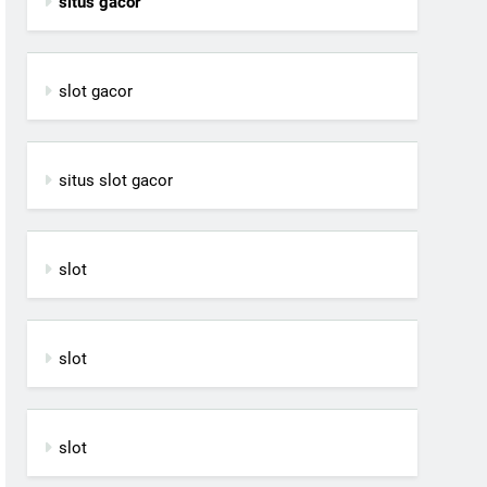
situs gacor
slot gacor
situs slot gacor
slot
slot
slot