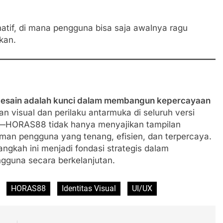
rnatif, di mana pengguna bisa saja awalnya ragu
kan.
 desain adalah kunci dalam membangun kepercayaan
visual dan perilaku antarmuka di seluruh versi
le—HORAS88 tidak hanya menyajikan tampilan
aman pengguna yang tenang, efisien, dan terpercaya.
langkah ini menjadi fondasi strategis dalam
gguna secara berkelanjutan.
HORAS88
Identitas Visual
UI/UX