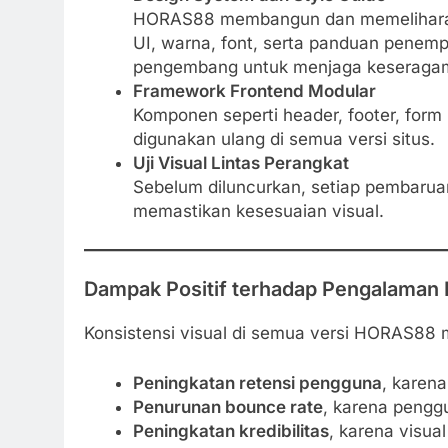
HORAS88 membangun dan memelihara 
UI, warna, font, serta panduan penem
pengembang untuk menjaga keseragam
Framework Frontend Modular
Komponen seperti header, footer, form
digunakan ulang di semua versi situs.
Uji Visual Lintas Perangkat
Sebelum diluncurkan, setiap pembaruan 
memastikan kesesuaian visual.
Dampak Positif terhadap Pengalaman
Konsistensi visual di semua versi HORAS88
Peningkatan retensi pengguna
, karen
Penurunan bounce rate
, karena pengg
Peningkatan kredibilitas
, karena visua