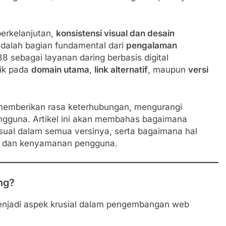
erkelanjutan,
konsistensi visual dan desain
dalah bagian fundamental dari
pengalaman
 sebagai layanan daring berbasis digital
aik pada
domain utama
,
link alternatif
, maupun
versi
 memberikan rasa keterhubungan, mengurangi
ngguna. Artikel ini akan membahas bagaimana
l dalam semua versinya, serta bagaimana hal
an dan kenyamanan pengguna.
ng?
menjadi aspek krusial dalam pengembangan web