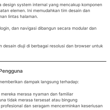
design system internal yang mencakup komponen
patan elemen. Ini memudahkan tim desain dan
an lintas halaman.
 login, dan navigasi dibangun secara modular dan
desain diuji di berbagai resolusi dan browser untuk
 Pengguna
 memberikan dampak langsung terhadap:
a mereka merasa nyaman dan familiar
una tidak merasa tersesat atau bingung
l profesional dan seragam mencerminkan keseriusan