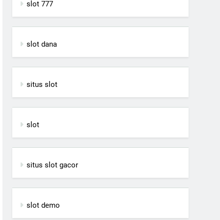
slot 777
slot dana
situs slot
slot
situs slot gacor
slot demo