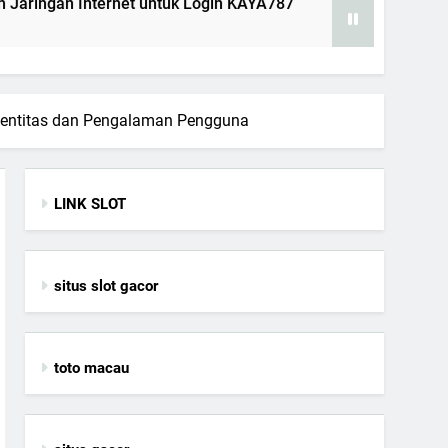
nternet untuk Login KAYA787
Cara Mengatasi KAYA787 L
3 Weeks Ago
Identitas dan Pengalaman Pengguna
LINK SLOT
situs slot gacor
toto macau