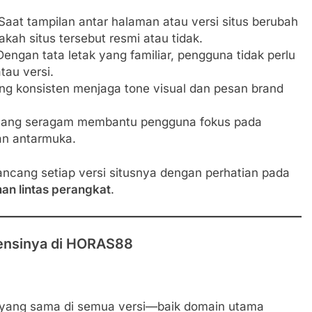
aat tampilan antar halaman atau versi situs berubah
kah situs tersebut resmi atau tidak.
engan tata letak yang familiar, pengguna tidak perlu
tau versi.
g konsisten menjaga tone visual dan pesan brand
yang seragam membantu pengguna fokus pada
an antarmuka.
ancang setiap versi situsnya dengan perhatian pada
man lintas perangkat
.
tensinya di HORAS88
ang sama di semua versi—baik domain utama