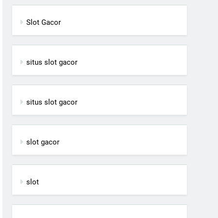
Slot Gacor
situs slot gacor
situs slot gacor
slot gacor
slot