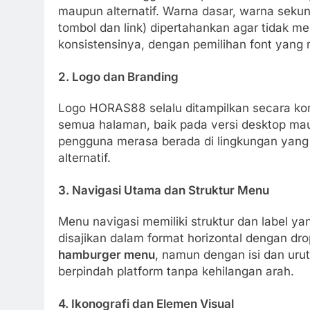
maupun alternatif. Warna dasar, warna sekund
tombol dan link) dipertahankan agar tidak m
konsistensinya, dengan pemilihan font yang 
2.
Logo dan Branding
Logo HORAS88 selalu ditampilkan secara kons
semua halaman, baik pada versi desktop mau
pengguna merasa berada di lingkungan yang
alternatif.
3.
Navigasi Utama dan Struktur Menu
Menu navigasi memiliki struktur dan label y
disajikan dalam format horizontal dengan d
hamburger menu
, namun dengan isi dan ur
berpindah platform tanpa kehilangan arah.
4.
Ikonografi dan Elemen Visual