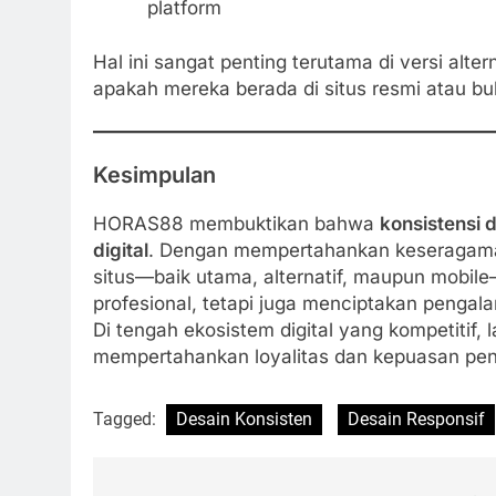
platform
Hal ini sangat penting terutama di versi alte
apakah mereka berada di situs resmi atau bu
Kesimpulan
HORAS88 membuktikan bahwa
konsistensi
digital
. Dengan mempertahankan keseragaman 
situs—baik utama, alternatif, maupun mobi
profesional, tetapi juga menciptakan pengal
Di tengah ekosistem digital yang kompetitif, 
mempertahankan loyalitas dan kepuasan pen
Tagged:
Desain Konsisten
Desain Responsif