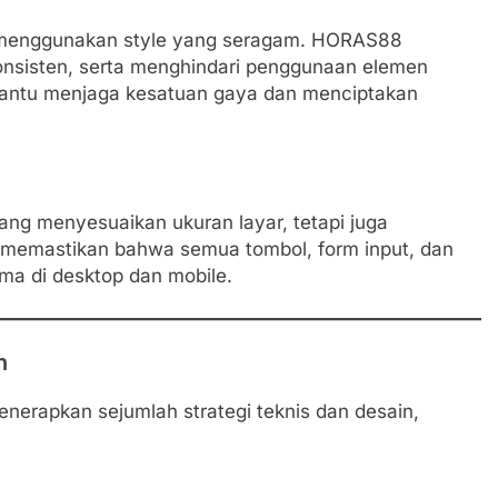
ng menggunakan style yang seragam. HORAS88
onsisten, serta menghindari penggunaan elemen
mbantu menjaga kesatuan gaya dan menciptakan
ang menyesuaikan ukuran layar, tetapi juga
memastikan bahwa semua tombol, form input, dan
ma di desktop dan mobile.
n
nerapkan sejumlah strategi teknis dan desain,