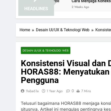
ksi WiFi yang Stabil
Cara Menjaga Koneksi Tetap Stab
2 Weeks Ago
HEADLINES
Home
Desain UI/UX & Teknologi Web
Konsiste
DESAIN UI/UX & TEKNOLOGI WEB
Konsistensi Visual dan 
HORAS88: Menyatukan I
Pengguna
0
9aba61a
1 Year Ago
7 Mins
Telusuri bagaimana HORAS88 menjaga konsist
situsnya. Artikel ini mengulas pentingnya