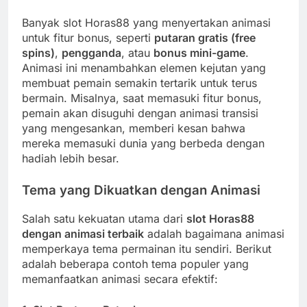
Banyak slot Horas88 yang menyertakan animasi
untuk fitur bonus, seperti
putaran gratis (free
spins)
,
pengganda
, atau
bonus mini-game
.
Animasi ini menambahkan elemen kejutan yang
membuat pemain semakin tertarik untuk terus
bermain. Misalnya, saat memasuki fitur bonus,
pemain akan disuguhi dengan animasi transisi
yang mengesankan, memberi kesan bahwa
mereka memasuki dunia yang berbeda dengan
hadiah lebih besar.
Tema yang Dikuatkan dengan Animasi
Salah satu kekuatan utama dari
slot Horas88
dengan animasi terbaik
adalah bagaimana animasi
memperkaya tema permainan itu sendiri. Berikut
adalah beberapa contoh tema populer yang
memanfaatkan animasi secara efektif: