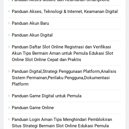
Panduan Akses, Teknologi & Internet, Keamanan Digital
Panduan Akun Baru
Panduan Akun Digital
Panduan Daftar Slot Online Registrasi dan Verifikasi
Akun Tips Bermain Aman untuk Pemula Edukasi Slot
Online Slot Online Cepat dan Praktis
Panduan Digital,Strategi Penggunaan Platform,Analisis
Sistem Permainan,Perilaku Pengguna,Dokumentasi
Platform
Panduan Game Digital untuk Pemula
Panduan Game Online
Panduan Login Aman Tips Menghindari Pemblokiran
Situs Strategi Bermain Slot Online Edukasi Pemula