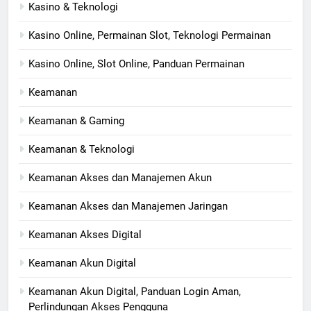
Kasino & Teknologi
Kasino Online, Permainan Slot, Teknologi Permainan
Kasino Online, Slot Online, Panduan Permainan
Keamanan
Keamanan & Gaming
Keamanan & Teknologi
Keamanan Akses dan Manajemen Akun
Keamanan Akses dan Manajemen Jaringan
Keamanan Akses Digital
Keamanan Akun Digital
Keamanan Akun Digital, Panduan Login Aman,
Perlindungan Akses Pengguna