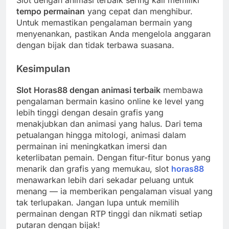
tempo permainan
yang cepat dan menghibur.
Untuk memastikan pengalaman bermain yang
menyenankan, pastikan Anda mengelola anggaran
dengan bijak dan tidak terbawa suasana.
Kesimpulan
Slot Horas88 dengan animasi terbaik
membawa
pengalaman bermain kasino online ke level yang
lebih tinggi dengan desain grafis yang
menakjubkan dan animasi yang halus. Dari tema
petualangan hingga mitologi, animasi dalam
permainan ini meningkatkan imersi dan
keterlibatan pemain. Dengan fitur-fitur bonus yang
menarik dan grafis yang memukau, slot
horas88
menawarkan lebih dari sekadar peluang untuk
menang — ia memberikan pengalaman visual yang
tak terlupakan. Jangan lupa untuk memilih
permainan dengan RTP tinggi dan nikmati setiap
putaran dengan bijak!