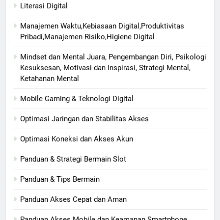
Literasi Digital
Manajemen Waktu,Kebiasaan Digital,Produktivitas
Pribadi,Manajemen Risiko,Higiene Digital
Mindset dan Mental Juara, Pengembangan Diri, Psikologi
Kesuksesan, Motivasi dan Inspirasi, Strategi Mental,
Ketahanan Mental
Mobile Gaming & Teknologi Digital
Optimasi Jaringan dan Stabilitas Akses
Optimasi Koneksi dan Akses Akun
Panduan & Strategi Bermain Slot
Panduan & Tips Bermain
Panduan Akses Cepat dan Aman
Panduan Akses Mobile dan Keamanan Smartphone