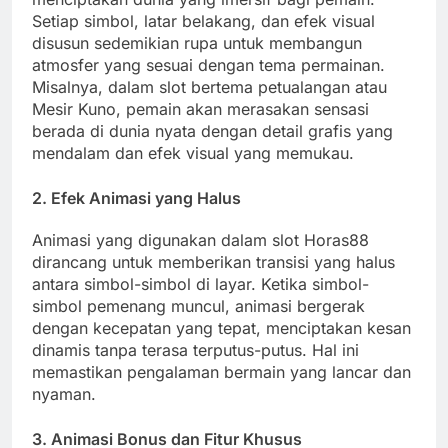
Setiap simbol, latar belakang, dan efek visual
disusun sedemikian rupa untuk membangun
atmosfer yang sesuai dengan tema permainan.
Misalnya, dalam slot bertema petualangan atau
Mesir Kuno, pemain akan merasakan sensasi
berada di dunia nyata dengan detail grafis yang
mendalam dan efek visual yang memukau.
2.
Efek Animasi yang Halus
Animasi yang digunakan dalam slot Horas88
dirancang untuk memberikan transisi yang halus
antara simbol-simbol di layar. Ketika simbol-
simbol pemenang muncul, animasi bergerak
dengan kecepatan yang tepat, menciptakan kesan
dinamis tanpa terasa terputus-putus. Hal ini
memastikan pengalaman bermain yang lancar dan
nyaman.
3.
Animasi Bonus dan Fitur Khusus