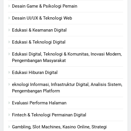
Desain Game & Psikologi Pemain
Desain UI/UX & Teknologi Web
Edukasi & Keamanan Digital
Edukasi & Teknologi Digital
Edukasi Digital, Teknologi & Komunitas, Inovasi Modern,
Pengembangan Masyarakat
Edukasi Hiburan Digital
eknologi Informasi, Infrastruktur Digital, Analisis Sistem,
Pengembangan Platform
Evaluasi Performa Halaman
Fintech & Teknologi Permainan Digital
Gambling, Slot Machines, Kasino Online, Strategi