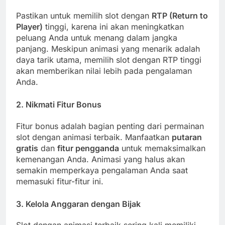
Pastikan untuk memilih slot dengan
RTP (Return to
Player)
tinggi, karena ini akan meningkatkan
peluang Anda untuk menang dalam jangka
panjang. Meskipun animasi yang menarik adalah
daya tarik utama, memilih slot dengan RTP tinggi
akan memberikan nilai lebih pada pengalaman
Anda.
2.
Nikmati Fitur Bonus
Fitur bonus adalah bagian penting dari permainan
slot dengan animasi terbaik. Manfaatkan
putaran
gratis
dan
fitur pengganda
untuk memaksimalkan
kemenangan Anda. Animasi yang halus akan
semakin memperkaya pengalaman Anda saat
memasuki fitur-fitur ini.
3.
Kelola Anggaran dengan Bijak
Slot dengan animasi terbaik sering kali memiliki