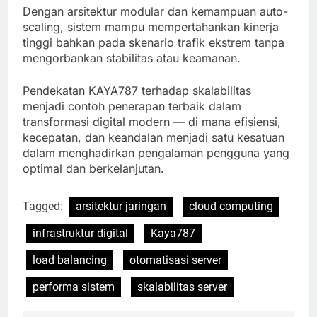
Dengan arsitektur modular dan kemampuan auto-
scaling, sistem mampu mempertahankan kinerja
tinggi bahkan pada skenario trafik ekstrem tanpa
mengorbankan stabilitas atau keamanan.
Pendekatan KAYA787 terhadap skalabilitas
menjadi contoh penerapan terbaik dalam
transformasi digital modern — di mana efisiensi,
kecepatan, dan keandalan menjadi satu kesatuan
dalam menghadirkan pengalaman pengguna yang
optimal dan berkelanjutan.
Tagged:
arsitektur jaringan
cloud computing
infrastruktur digital
Kaya787
load balancing
otomatisasi server
performa sistem
skalabilitas server