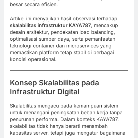
besar secara efisien.
Artikel ini menyajikan hasil observasi terhadap
skalabilitas infrastruktur KAYA787
, mencakup
desain arsitektur, pendekatan load balancing,
optimalisasi sumber daya, serta pemanfaatan
teknologi container dan microservices yang
memastikan platform tetap stabil di berbagai
kondisi operasional.
Konsep Skalabilitas pada
Infrastruktur Digital
Skalabilitas mengacu pada kemampuan sistem
untuk menangani peningkatan beban kerja tanpa
penurunan performa. Dalam konteks KAYA787,
skalabilitas tidak hanya berarti menambah
kapasitas server, tetapi juga mengatur bagaimana