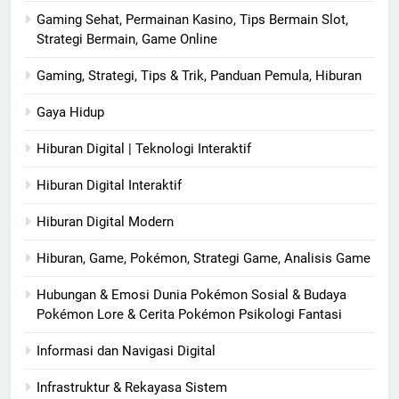
Gaming Sehat, Permainan Kasino, Tips Bermain Slot,
Strategi Bermain, Game Online
Gaming, Strategi, Tips & Trik, Panduan Pemula, Hiburan
Gaya Hidup
Hiburan Digital | Teknologi Interaktif
Hiburan Digital Interaktif
Hiburan Digital Modern
Hiburan, Game, Pokémon, Strategi Game, Analisis Game
Hubungan & Emosi Dunia Pokémon Sosial & Budaya
Pokémon Lore & Cerita Pokémon Psikologi Fantasi
Informasi dan Navigasi Digital
Infrastruktur & Rekayasa Sistem