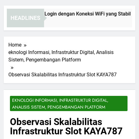
ara EDWINSLOT Login dengan Koneksi WiFi yang Stabil
HEADLINES
Weeks Ago
Home
eknologi Informasi, Infrastruktur Digital, Analisis
Sistem, Pengembangan Platform
Observasi Skalabilitas Infrastruktur Slot KAYA787
EKNOLOGI INFORMASI, INFRASTRUKTUR DIGITAL,
ANALISIS SISTEM, PENGEMBANGAN PLATFORM
Observasi Skalabilitas
Infrastruktur Slot KAYA787