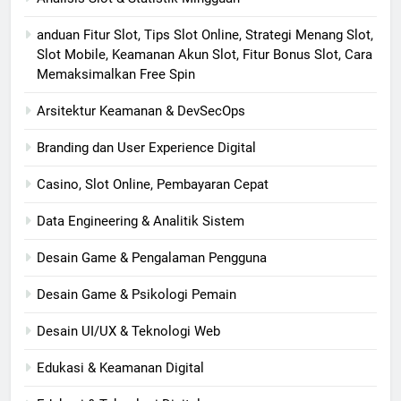
anduan Fitur Slot, Tips Slot Online, Strategi Menang Slot,
Slot Mobile, Keamanan Akun Slot, Fitur Bonus Slot, Cara
Memaksimalkan Free Spin
Arsitektur Keamanan & DevSecOps
Branding dan User Experience Digital
Casino, Slot Online, Pembayaran Cepat
Data Engineering & Analitik Sistem
Desain Game & Pengalaman Pengguna
Desain Game & Psikologi Pemain
Desain UI/UX & Teknologi Web
Edukasi & Keamanan Digital