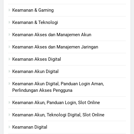
Keamanan & Gaming
Keamanan & Teknologi
Keamanan Akses dan Manajemen Akun
Keamanan Akses dan Manajemen Jaringan
Keamanan Akses Digital
Keamanan Akun Digital
Keamanan Akun Digital, Panduan Login Aman,
Perlindungan Akses Pengguna
Keamanan Akun, Panduan Login, Slot Online
Keamanan Akun, Teknologi Digital, Slot Online
Keamanan Digital