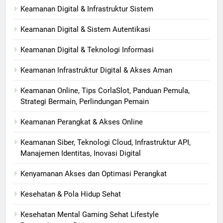
Keamanan Digital & Infrastruktur Sistem
Keamanan Digital & Sistem Autentikasi
Keamanan Digital & Teknologi Informasi
Keamanan Infrastruktur Digital & Akses Aman
Keamanan Online, Tips CorlaSlot, Panduan Pemula,
Strategi Bermain, Perlindungan Pemain
Keamanan Perangkat & Akses Online
Keamanan Siber, Teknologi Cloud, Infrastruktur API,
Manajemen Identitas, Inovasi Digital
Kenyamanan Akses dan Optimasi Perangkat
Kesehatan & Pola Hidup Sehat
Kesehatan Mental Gaming Sehat Lifestyle