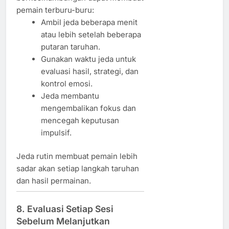
pemain terburu-buru:
Ambil jeda beberapa menit
atau lebih setelah beberapa
putaran taruhan.
Gunakan waktu jeda untuk
evaluasi hasil, strategi, dan
kontrol emosi.
Jeda membantu
mengembalikan fokus dan
mencegah keputusan
impulsif.
Jeda rutin membuat pemain lebih
sadar akan setiap langkah taruhan
dan hasil permainan.
8. Evaluasi Setiap Sesi
Sebelum Melanjutkan