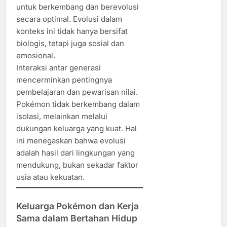
untuk berkembang dan berevolusi
secara optimal. Evolusi dalam
konteks ini tidak hanya bersifat
biologis, tetapi juga sosial dan
emosional.
Interaksi antar generasi
mencerminkan pentingnya
pembelajaran dan pewarisan nilai.
Pokémon tidak berkembang dalam
isolasi, melainkan melalui
dukungan keluarga yang kuat. Hal
ini menegaskan bahwa evolusi
adalah hasil dari lingkungan yang
mendukung, bukan sekadar faktor
usia atau kekuatan.
Keluarga Pokémon dan Kerja
Sama dalam Bertahan Hidup