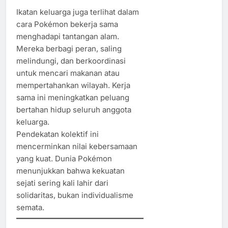
Ikatan keluarga juga terlihat dalam
cara Pokémon bekerja sama
menghadapi tantangan alam.
Mereka berbagi peran, saling
melindungi, dan berkoordinasi
untuk mencari makanan atau
mempertahankan wilayah. Kerja
sama ini meningkatkan peluang
bertahan hidup seluruh anggota
keluarga.
Pendekatan kolektif ini
mencerminkan nilai kebersamaan
yang kuat. Dunia Pokémon
menunjukkan bahwa kekuatan
sejati sering kali lahir dari
solidaritas, bukan individualisme
semata.