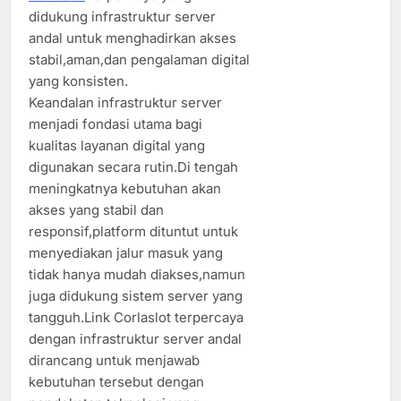
didukung infrastruktur server
andal untuk menghadirkan akses
stabil,aman,dan pengalaman digital
yang konsisten.
Keandalan infrastruktur server
menjadi fondasi utama bagi
kualitas layanan digital yang
digunakan secara rutin.Di tengah
meningkatnya kebutuhan akan
akses yang stabil dan
responsif,platform dituntut untuk
menyediakan jalur masuk yang
tidak hanya mudah diakses,namun
juga didukung sistem server yang
tangguh.Link Corlaslot terpercaya
dengan infrastruktur server andal
dirancang untuk menjawab
kebutuhan tersebut dengan