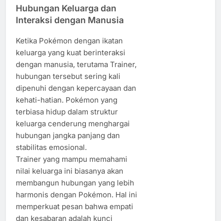
Hubungan Keluarga dan
Interaksi dengan Manusia
Ketika Pokémon dengan ikatan
keluarga yang kuat berinteraksi
dengan manusia, terutama Trainer,
hubungan tersebut sering kali
dipenuhi dengan kepercayaan dan
kehati-hatian. Pokémon yang
terbiasa hidup dalam struktur
keluarga cenderung menghargai
hubungan jangka panjang dan
stabilitas emosional.
Trainer yang mampu memahami
nilai keluarga ini biasanya akan
membangun hubungan yang lebih
harmonis dengan Pokémon. Hal ini
memperkuat pesan bahwa empati
dan kesabaran adalah kunci