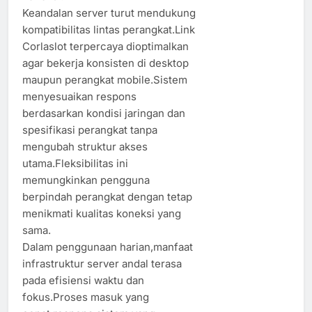
Keandalan server turut mendukung
kompatibilitas lintas perangkat.Link
Corlaslot terpercaya dioptimalkan
agar bekerja konsisten di desktop
maupun perangkat mobile.Sistem
menyesuaikan respons
berdasarkan kondisi jaringan dan
spesifikasi perangkat tanpa
mengubah struktur akses
utama.Fleksibilitas ini
memungkinkan pengguna
berpindah perangkat dengan tetap
menikmati kualitas koneksi yang
sama.
Dalam penggunaan harian,manfaat
infrastruktur server andal terasa
pada efisiensi waktu dan
fokus.Proses masuk yang