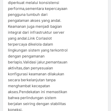
diperkuat melalui konsistensi
performa,sementara kepercayaan
pengguna tumbuh dari
pengalaman akses yang andal.
Keamanan juga menjadi bagian
integral dari infrastruktur server
yang andal.Link Corlaslot
terpercaya dikelola dalam
lingkungan sistem yang terkontrol
dengan pengamanan
berlapis.Validasi jalur,pemantauan
aktivitas,dan penyesuaian
konfigurasi keamanan dilakukan
secara berkelanjutan tanpa
menghambat kecepatan
akses.Pendekatan ini memastikan
bahwa perlindungan sistem
berjalan seiring dengan stabilitas
koneksi.