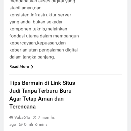
mendapatkan akses digital yang
stabil,aman,dan
konsisten.Infrastruktur server
yang andal bukan sekadar
komponen teknis,melainkan
fondasi utama dalam membangun
kepercayaan,kepuasan,dan
keberlanjutan pengalaman digital
dalam jangka panjang.
Read More
Tips Bermain di Link Situs
Judi Tanpa Terburu-Buru
Agar Tetap Aman dan
Terencana
9aba61a
7 months
ago
0
6 mins