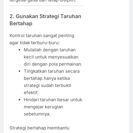
2. Gunakan Strategi Taruhan
Bertahap
Kontrol taruhan sangat penting
agar tidak terburu-buru:
Mulailah dengan taruhan
kecil untuk menyesuaikan
diri dengan pola permainan.
Tingkatkan taruhan secara
bertahap hanya ketika
strategi sudah terbukti
efektif.
Hindari taruhan besar untuk
mengejar kerugian
sebelumnya.
Strategi bertahap membantu