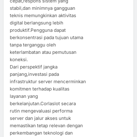
cepat,respons sistem yang
stabil,dan minimnya gangguan
teknis memungkinkan aktivitas
digital berlangsung lebih
produktif.Pengguna dapat
berkonsentrasi pada tujuan utama
tanpa terganggu oleh
keterlambatan atau pemutusan
koneksi.
Dari perspektif jangka
panjang,investasi pada
infrastruktur server mencerminkan
komitmen terhadap kualitas
layanan yang
berkelanjutan.Corlaslot secara
rutin mengevaluasi performa
server dan jalur akses untuk
memastikan tetap relevan dengan
perkembangan teknologi dan