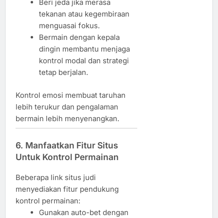
Beri jeda jika merasa
tekanan atau kegembiraan
menguasai fokus.
Bermain dengan kepala
dingin membantu menjaga
kontrol modal dan strategi
tetap berjalan.
Kontrol emosi membuat taruhan
lebih terukur dan pengalaman
bermain lebih menyenangkan.
6. Manfaatkan Fitur Situs
Untuk Kontrol Permainan
Beberapa link situs judi
menyediakan fitur pendukung
kontrol permainan:
Gunakan auto-bet dengan