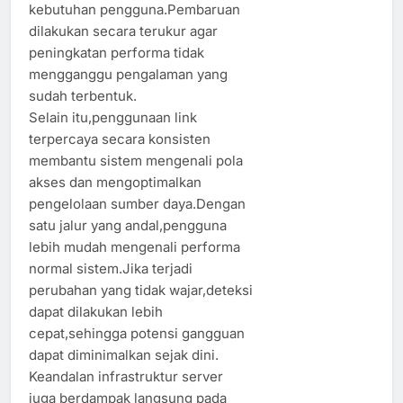
kebutuhan pengguna.Pembaruan
dilakukan secara terukur agar
peningkatan performa tidak
mengganggu pengalaman yang
sudah terbentuk.
Selain itu,penggunaan link
terpercaya secara konsisten
membantu sistem mengenali pola
akses dan mengoptimalkan
pengelolaan sumber daya.Dengan
satu jalur yang andal,pengguna
lebih mudah mengenali performa
normal sistem.Jika terjadi
perubahan yang tidak wajar,deteksi
dapat dilakukan lebih
cepat,sehingga potensi gangguan
dapat diminimalkan sejak dini.
Keandalan infrastruktur server
juga berdampak langsung pada