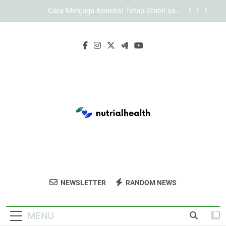
Skip
Cara Mengoptimalkan Jaringan Internet untuk
to
Login KAYA787
content
Cara Mengatasi KAYA787 Login yang Meminta
Verifikasi Berulang
Cara EDWINSLOT Login dengan Koneksi WiFi
yang Stabil
Cara Menjaga Koneksi Tetap Stabil saat
LEBAH4D Login
Cara Mengoptimalkan Jaringan Internet untuk
Login KAYA787
Cara Mengatasi KAYA787 Login yang Meminta
Verifikasi Berulang
Nutrial Health
Tingkatkan Kesehatan Anda Dengan
NEWSLETTER
RANDOM NEWS
Panduan Dari Nutrial Health. Tips
Kesehatan, Diet, Dan Kebugaran Untuk Gaya
MENU
Hidup Sehat.