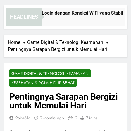
ara EDWINSLOT Login dengan Koneksi WiFi yang Stabil
HEADLINES
Weeks Ago
Home
Game Digital & Teknologi Keamanan
Pentingnya Sarapan Bergizi untuk Memulai Hari
GAME DIGITAL & TEKNOLOGI KEAMANAN
KESEHATAN & POLA HIDUP SEHAT
Pentingnya Sarapan Bergizi
untuk Memulai Hari
0
9aba61a
9 Months Ago
7 Mins