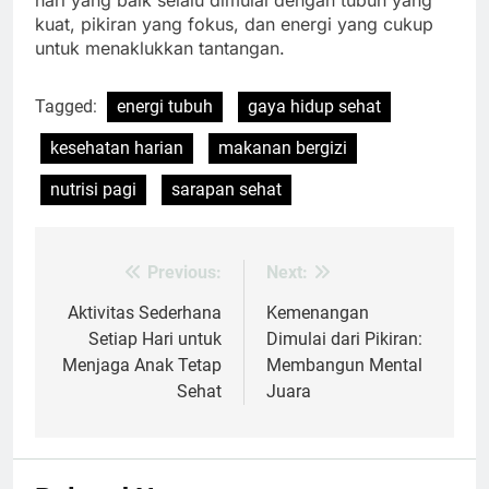
hari yang baik selalu dimulai dengan tubuh yang
kuat, pikiran yang fokus, dan energi yang cukup
untuk menaklukkan tantangan.
Tagged:
energi tubuh
gaya hidup sehat
kesehatan harian
makanan bergizi
nutrisi pagi
sarapan sehat
Previous:
Next:
Post
navigation
Aktivitas Sederhana
Kemenangan
Setiap Hari untuk
Dimulai dari Pikiran:
Menjaga Anak Tetap
Membangun Mental
Sehat
Juara