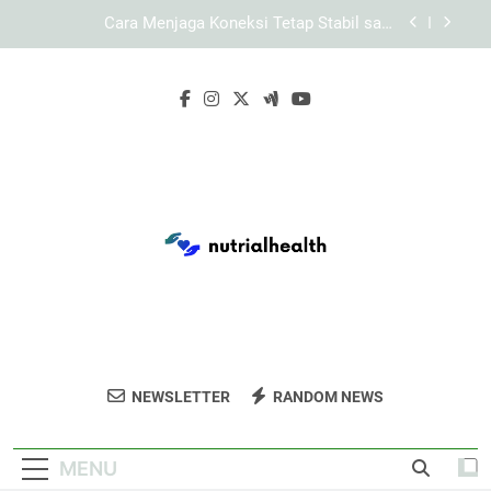
Skip
Cara Mengoptimalkan Jaringan Internet untuk
to
Login KAYA787
content
Cara Mengatasi KAYA787 Login yang Meminta
Verifikasi Berulang
Cara EDWINSLOT Login dengan Koneksi WiFi
yang Stabil
Cara Menjaga Koneksi Tetap Stabil saat
LEBAH4D Login
Cara Mengoptimalkan Jaringan Internet untuk
Login KAYA787
Cara Mengatasi KAYA787 Login yang Meminta
Verifikasi Berulang
Nutrial Health
Tingkatkan Kesehatan Anda Dengan
NEWSLETTER
RANDOM NEWS
Panduan Dari Nutrial Health. Tips
Kesehatan, Diet, Dan Kebugaran Untuk Gaya
MENU
Hidup Sehat.