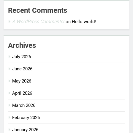
Recent Comments
A WordPress Commenter
on
Hello world!
Archives
July 2026
June 2026
May 2026
April 2026
March 2026
February 2026
January 2026