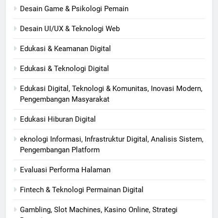
Desain Game & Psikologi Pemain
Desain UI/UX & Teknologi Web
Edukasi & Keamanan Digital
Edukasi & Teknologi Digital
Edukasi Digital, Teknologi & Komunitas, Inovasi Modern,
Pengembangan Masyarakat
Edukasi Hiburan Digital
eknologi Informasi, Infrastruktur Digital, Analisis Sistem,
Pengembangan Platform
Evaluasi Performa Halaman
Fintech & Teknologi Permainan Digital
Gambling, Slot Machines, Kasino Online, Strategi