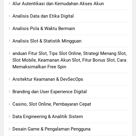
Alur Autentikasi dan Kemudahan Akses Akun
Analisis Data dan Etika Digital
Analisis Pola & Waktu Bermain
Analisis Slot & Statistik Mingguan
anduan Fitur Slot, Tips Slot Online, Strategi Menang Slot,
Slot Mobile, Keamanan Akun Slot, Fitur Bonus Slot, Cara
Memaksimalkan Free Spin
Arsitektur Keamanan & DevSecOps
Branding dan User Experience Digital
Casino, Slot Online, Pembayaran Cepat
Data Engineering & Analitik Sistem
Desain Game & Pengalaman Pengguna