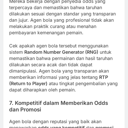
Mereka bekerja dengan penyedia odds yang
terpercaya dan memastikan bahwa taruhan
dilakukan sesuai dengan standar yang transparan
dan jujur. Agen bola yang profesional tidak akan
melakukan praktik curang atau menahan
pembayaran kemenangan pemain.
Cek apakah agen bola tersebut menggunakan
sistem
Random Number Generator (RNG)
untuk
memastikan bahwa permainan dan hasil taruhan
dilakukan secara acak dan tidak dapat
dimanipulasi. Agen bola yang transparan akan
memberikan informasi yang jelas tentang
RTP
(Return to Player)
atau tingkat pengembalian yang
dapat diharapkan oleh pemain.
7.
Kompetitif dalam Memberikan Odds
dan Promosi
Agen bola dengan reputasi yang baik akan
menawarkan
odds yang kompetitif
dan
promosi