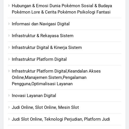
Hubungan & Emosi Dunia Pokémon Sosial & Budaya
Pokémon Lore & Cerita Pokémon Psikologi Fantasi
Informasi dan Navigasi Digital
Infrastruktur & Rekayasa Sistem
Infrastruktur Digital & Kinerja Sistem
Infrastruktur Platform Digital
Infrastruktur Platform Digital,Keandalan Akses
Online,Manajemen Sistem,Pengalaman
Pengguna,Optimalisasi Layanan
Inovasi Layanan Digital
Judi Online, Slot Online, Mesin Slot
Judi Slot Online, Teknologi Perjudian, Platform Judi