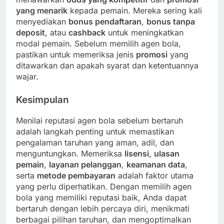
yang menarik
kepada pemain. Mereka sering kali
menyediakan
bonus pendaftaran
,
bonus tanpa
deposit
, atau
cashback
untuk meningkatkan
modal pemain. Sebelum memilih agen bola,
pastikan untuk memeriksa jenis
promosi
yang
ditawarkan dan apakah syarat dan ketentuannya
wajar.
Kesimpulan
Menilai reputasi agen bola sebelum bertaruh
adalah langkah penting untuk memastikan
pengalaman taruhan yang aman, adil, dan
menguntungkan. Memeriksa
lisensi
,
ulasan
pemain
,
layanan pelanggan
,
keamanan data
,
serta
metode pembayaran
adalah faktor utama
yang perlu diperhatikan. Dengan memilih agen
bola yang memiliki reputasi baik, Anda dapat
bertaruh dengan lebih percaya diri, menikmati
berbagai pilihan taruhan, dan mengoptimalkan