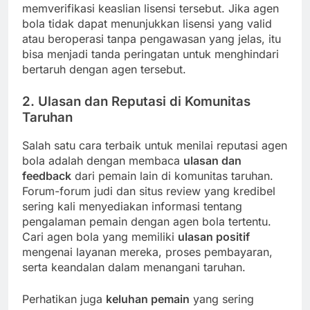
memverifikasi keaslian lisensi tersebut. Jika agen
bola tidak dapat menunjukkan lisensi yang valid
atau beroperasi tanpa pengawasan yang jelas, itu
bisa menjadi tanda peringatan untuk menghindari
bertaruh dengan agen tersebut.
2.
Ulasan dan Reputasi di Komunitas
Taruhan
Salah satu cara terbaik untuk menilai reputasi agen
bola adalah dengan membaca
ulasan dan
feedback
dari pemain lain di komunitas taruhan.
Forum-forum judi dan situs review yang kredibel
sering kali menyediakan informasi tentang
pengalaman pemain dengan agen bola tertentu.
Cari agen bola yang memiliki
ulasan positif
mengenai layanan mereka, proses pembayaran,
serta keandalan dalam menangani taruhan.
Perhatikan juga
keluhan pemain
yang sering