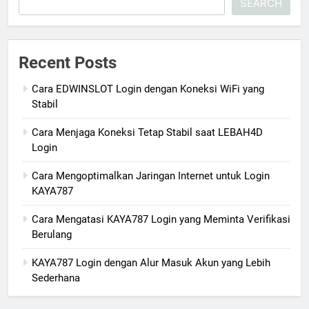
SEARCH
Recent Posts
Cara EDWINSLOT Login dengan Koneksi WiFi yang
Stabil
Cara Menjaga Koneksi Tetap Stabil saat LEBAH4D
Login
Cara Mengoptimalkan Jaringan Internet untuk Login
KAYA787
Cara Mengatasi KAYA787 Login yang Meminta Verifikasi
Berulang
KAYA787 Login dengan Alur Masuk Akun yang Lebih
Sederhana