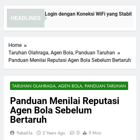
ra EDWINSLOT Login dengan Koneksi WiFi yang Stabil
C
HEADLINES
Weeks Ago
2
Home
Taruhan Olahraga, Agen Bola, Panduan Taruhan
Panduan Menilai Reputasi Agen Bola Sebelum Bertaruh
TARUHAN OLAHRAGA, AGEN BOLA, PANDUAN TARUHAN
Panduan Menilai Reputasi
Agen Bola Sebelum
Bertaruh
0
9aba61a
2 Years Ago
9 Mins