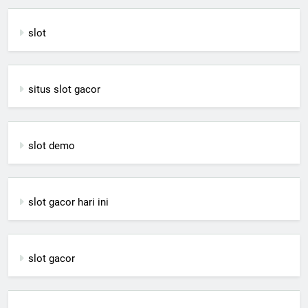
slot
situs slot gacor
slot demo
slot gacor hari ini
slot gacor