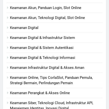
Keamanan Akun, Panduan Login, Slot Online
Keamanan Akun, Teknologi Digital, Slot Online
Keamanan Digital
Keamanan Digital & Infrastruktur Sistem
Keamanan Digital & Sistem Autentikasi
Keamanan Digital & Teknologi Informasi
Keamanan Infrastruktur Digital & Akses Aman
Keamanan Online, Tips CorlaSlot, Panduan Pemula,
Strategi Bermain, Perlindungan Pemain
Keamanan Perangkat & Akses Online
Keamanan Siber, Teknologi Cloud, Infrastruktur API,
Manajemen Identitas, Inovasi Digital