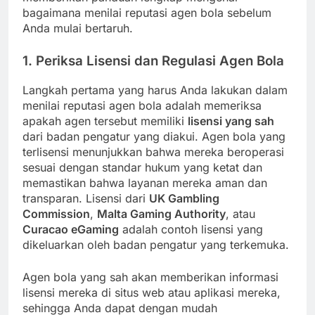
bagaimana menilai reputasi agen bola sebelum
Anda mulai bertaruh.
1.
Periksa Lisensi dan Regulasi Agen Bola
Langkah pertama yang harus Anda lakukan dalam
menilai reputasi agen bola adalah memeriksa
apakah agen tersebut memiliki
lisensi yang sah
dari badan pengatur yang diakui. Agen bola yang
terlisensi menunjukkan bahwa mereka beroperasi
sesuai dengan standar hukum yang ketat dan
memastikan bahwa layanan mereka aman dan
transparan. Lisensi dari
UK Gambling
Commission
,
Malta Gaming Authority
, atau
Curacao eGaming
adalah contoh lisensi yang
dikeluarkan oleh badan pengatur yang terkemuka.
Agen bola yang sah akan memberikan informasi
lisensi mereka di situs web atau aplikasi mereka,
sehingga Anda dapat dengan mudah