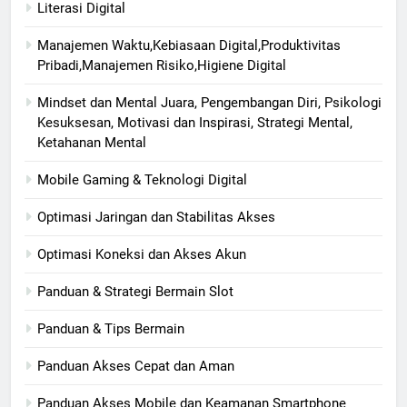
Literasi Digital
Manajemen Waktu,Kebiasaan Digital,Produktivitas
Pribadi,Manajemen Risiko,Higiene Digital
Mindset dan Mental Juara, Pengembangan Diri, Psikologi
Kesuksesan, Motivasi dan Inspirasi, Strategi Mental,
Ketahanan Mental
Mobile Gaming & Teknologi Digital
Optimasi Jaringan dan Stabilitas Akses
Optimasi Koneksi dan Akses Akun
Panduan & Strategi Bermain Slot
Panduan & Tips Bermain
Panduan Akses Cepat dan Aman
Panduan Akses Mobile dan Keamanan Smartphone