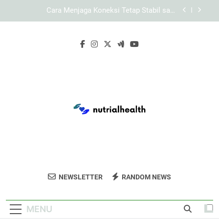
Skip
Cara Mengoptimalkan Jaringan Internet untuk
to
Login KAYA787
content
Cara Mengatasi KAYA787 Login yang Meminta
Verifikasi Berulang
Cara EDWINSLOT Login dengan Koneksi WiFi
yang Stabil
Cara Menjaga Koneksi Tetap Stabil saat
LEBAH4D Login
Cara Mengoptimalkan Jaringan Internet untuk
Login KAYA787
Cara Mengatasi KAYA787 Login yang Meminta
Verifikasi Berulang
Nutrial Health
Tingkatkan Kesehatan Anda Dengan
NEWSLETTER
RANDOM NEWS
Panduan Dari Nutrial Health. Tips
Kesehatan, Diet, Dan Kebugaran Untuk Gaya
MENU
Hidup Sehat.