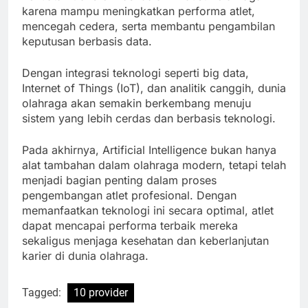
karena mampu meningkatkan performa atlet,
mencegah cedera, serta membantu pengambilan
keputusan berbasis data.
Dengan integrasi teknologi seperti big data,
Internet of Things (IoT), dan analitik canggih, dunia
olahraga akan semakin berkembang menuju
sistem yang lebih cerdas dan berbasis teknologi.
Pada akhirnya, Artificial Intelligence bukan hanya
alat tambahan dalam olahraga modern, tetapi telah
menjadi bagian penting dalam proses
pengembangan atlet profesional. Dengan
memanfaatkan teknologi ini secara optimal, atlet
dapat mencapai performa terbaik mereka
sekaligus menjaga kesehatan dan keberlanjutan
karier di dunia olahraga.
Tagged:
10 provider