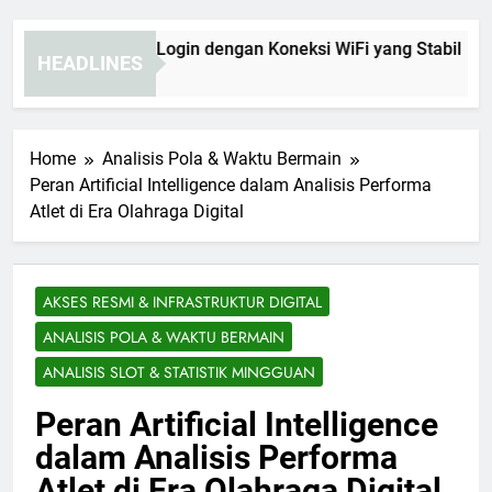
ra EDWINSLOT Login dengan Koneksi WiFi yang Stabil
HEADLINES
Weeks Ago
3
Home
Analisis Pola & Waktu Bermain
Peran Artificial Intelligence dalam Analisis Performa
Atlet di Era Olahraga Digital
AKSES RESMI & INFRASTRUKTUR DIGITAL
ANALISIS POLA & WAKTU BERMAIN
ANALISIS SLOT & STATISTIK MINGGUAN
Peran Artificial Intelligence
dalam Analisis Performa
Atlet di Era Olahraga Digital