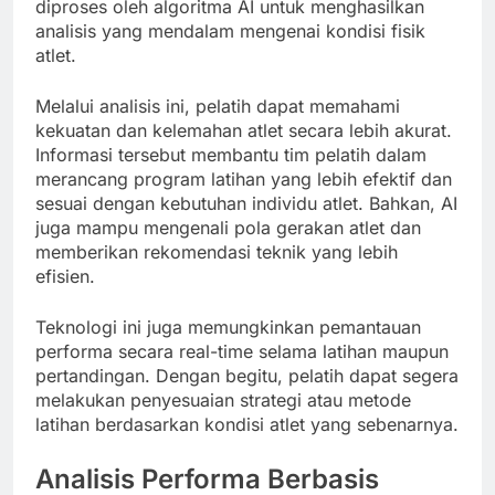
diproses oleh algoritma AI untuk menghasilkan
analisis yang mendalam mengenai kondisi fisik
atlet.
Melalui analisis ini, pelatih dapat memahami
kekuatan dan kelemahan atlet secara lebih akurat.
Informasi tersebut membantu tim pelatih dalam
merancang program latihan yang lebih efektif dan
sesuai dengan kebutuhan individu atlet. Bahkan, AI
juga mampu mengenali pola gerakan atlet dan
memberikan rekomendasi teknik yang lebih
efisien.
Teknologi ini juga memungkinkan pemantauan
performa secara real-time selama latihan maupun
pertandingan. Dengan begitu, pelatih dapat segera
melakukan penyesuaian strategi atau metode
latihan berdasarkan kondisi atlet yang sebenarnya.
Analisis Performa Berbasis