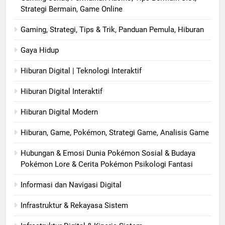
Strategi Bermain, Game Online
Gaming, Strategi, Tips & Trik, Panduan Pemula, Hiburan
Gaya Hidup
Hiburan Digital | Teknologi Interaktif
Hiburan Digital Interaktif
Hiburan Digital Modern
Hiburan, Game, Pokémon, Strategi Game, Analisis Game
Hubungan & Emosi Dunia Pokémon Sosial & Budaya
Pokémon Lore & Cerita Pokémon Psikologi Fantasi
Informasi dan Navigasi Digital
Infrastruktur & Rekayasa Sistem