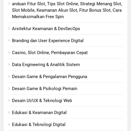
anduan Fitur Slot, Tips Slot Online, Strategi Menang Slot,
Slot Mobile, Keamanan Akun Slot, Fitur Bonus Slot, Cara
Memaksimalkan Free Spin
Arsitektur Keamanan & DevSecOps
Branding dan User Experience Digital
Casino, Slot Online, Pembayaran Cepat
Data Engineering & Analitik Sistem
Desain Game & Pengalaman Pengguna
Desain Game & Psikologi Pemain
Desain UI/UX & Teknologi Web
Edukasi & Keamanan Digital
Edukasi & Teknologi Digital