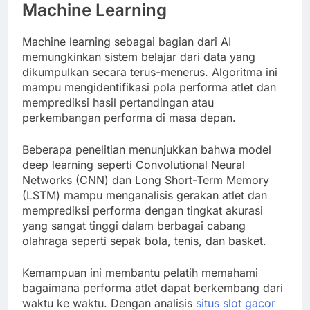
Machine Learning
Machine learning sebagai bagian dari AI
memungkinkan sistem belajar dari data yang
dikumpulkan secara terus-menerus. Algoritma ini
mampu mengidentifikasi pola performa atlet dan
memprediksi hasil pertandingan atau
perkembangan performa di masa depan.
Beberapa penelitian menunjukkan bahwa model
deep learning seperti Convolutional Neural
Networks (CNN) dan Long Short-Term Memory
(LSTM) mampu menganalisis gerakan atlet dan
memprediksi performa dengan tingkat akurasi
yang sangat tinggi dalam berbagai cabang
olahraga seperti sepak bola, tenis, dan basket.
Kemampuan ini membantu pelatih memahami
bagaimana performa atlet dapat berkembang dari
waktu ke waktu. Dengan analisis
situs slot gacor