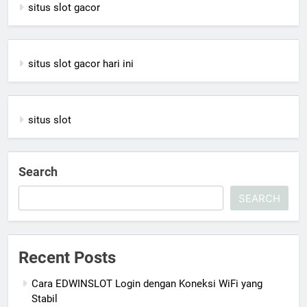
situs slot gacor
situs slot gacor hari ini
situs slot
Search
SEARCH
Recent Posts
Cara EDWINSLOT Login dengan Koneksi WiFi yang
Stabil