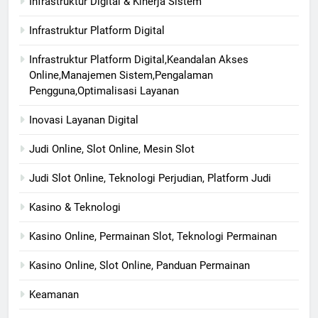
Infrastruktur Digital & Kinerja Sistem
Infrastruktur Platform Digital
Infrastruktur Platform Digital,Keandalan Akses
Online,Manajemen Sistem,Pengalaman
Pengguna,Optimalisasi Layanan
Inovasi Layanan Digital
Judi Online, Slot Online, Mesin Slot
Judi Slot Online, Teknologi Perjudian, Platform Judi
Kasino & Teknologi
Kasino Online, Permainan Slot, Teknologi Permainan
Kasino Online, Slot Online, Panduan Permainan
Keamanan