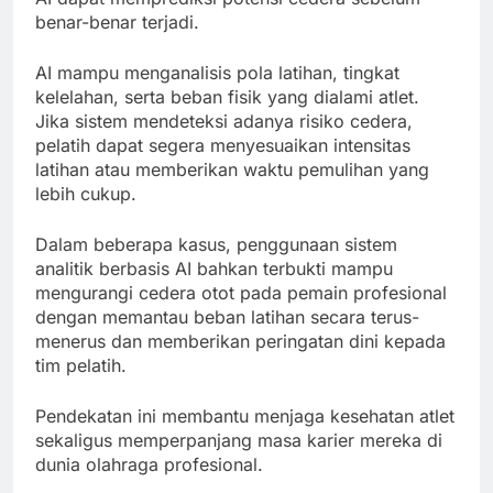
benar-benar terjadi.
AI mampu menganalisis pola latihan, tingkat
kelelahan, serta beban fisik yang dialami atlet.
Jika sistem mendeteksi adanya risiko cedera,
pelatih dapat segera menyesuaikan intensitas
latihan atau memberikan waktu pemulihan yang
lebih cukup.
Dalam beberapa kasus, penggunaan sistem
analitik berbasis AI bahkan terbukti mampu
mengurangi cedera otot pada pemain profesional
dengan memantau beban latihan secara terus-
menerus dan memberikan peringatan dini kepada
tim pelatih.
Pendekatan ini membantu menjaga kesehatan atlet
sekaligus memperpanjang masa karier mereka di
dunia olahraga profesional.