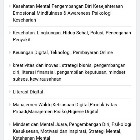
Kesehatan Mental Pengembangan Diri Kesejahteraan
Emosional Mindfulness & Awareness Psikologi
Keseharian
Kesehatan, Lingkungan, Hidup Sehat, Polusi, Pencegahan
Penyakit
Keuangan Digital, Teknologi, Pembayaran Online
kreativitas dan inovasi, strategi bisnis, pengembangan
diri, literasi finansial, pengambilan keputusan, mindset
sukses, kewirausahaan
Literasi Digital
Manajemen Waktu,Kebiasaan Digital,Produktivitas
Pribadi,Manajemen Risiko,Higiene Digital
Mindset dan Mental Juara, Pengembangan Diri, Psikologi
Kesuksesan, Motivasi dan Inspirasi, Strategi Mental,
Ketahanan Mental