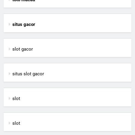
situs gacor
slot gacor
situs slot gacor
slot
slot