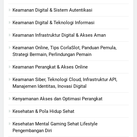
Keamanan Digital & Sistem Autentikasi
Keamanan Digital & Teknologi Informasi
Keamanan Infrastruktur Digital & Akses Aman
Keamanan Online, Tips CorlaSlot, Panduan Pemula,
Strategi Bermain, Perlindungan Pemain
Keamanan Perangkat & Akses Online
Keamanan Siber, Teknologi Cloud, Infrastruktur API,
Manajemen Identitas, Inovasi Digital
Kenyamanan Akses dan Optimasi Perangkat
Kesehatan & Pola Hidup Sehat
Kesehatan Mental Gaming Sehat Lifestyle
Pengembangan Diri