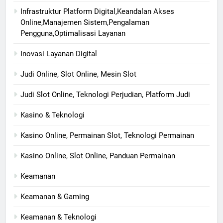
Infrastruktur Platform Digital,Keandalan Akses
Online,Manajemen Sistem,Pengalaman
Pengguna,Optimalisasi Layanan
Inovasi Layanan Digital
Judi Online, Slot Online, Mesin Slot
Judi Slot Online, Teknologi Perjudian, Platform Judi
Kasino & Teknologi
Kasino Online, Permainan Slot, Teknologi Permainan
Kasino Online, Slot Online, Panduan Permainan
Keamanan
Keamanan & Gaming
Keamanan & Teknologi