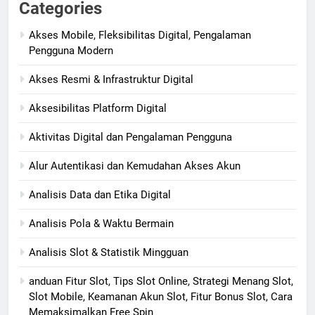
Categories
Akses Mobile, Fleksibilitas Digital, Pengalaman
Pengguna Modern
Akses Resmi & Infrastruktur Digital
Aksesibilitas Platform Digital
Aktivitas Digital dan Pengalaman Pengguna
Alur Autentikasi dan Kemudahan Akses Akun
Analisis Data dan Etika Digital
Analisis Pola & Waktu Bermain
Analisis Slot & Statistik Mingguan
anduan Fitur Slot, Tips Slot Online, Strategi Menang Slot,
Slot Mobile, Keamanan Akun Slot, Fitur Bonus Slot, Cara
Memaksimalkan Free Spin