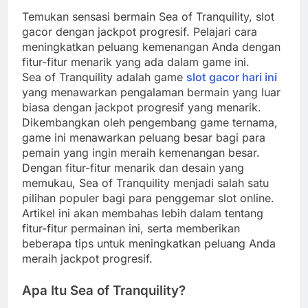
Temukan sensasi bermain Sea of Tranquility, slot
gacor dengan jackpot progresif. Pelajari cara
meningkatkan peluang kemenangan Anda dengan
fitur-fitur menarik yang ada dalam game ini.
Sea of Tranquility adalah game
slot gacor hari ini
yang menawarkan pengalaman bermain yang luar
biasa dengan jackpot progresif yang menarik.
Dikembangkan oleh pengembang game ternama,
game ini menawarkan peluang besar bagi para
pemain yang ingin meraih kemenangan besar.
Dengan fitur-fitur menarik dan desain yang
memukau, Sea of Tranquility menjadi salah satu
pilihan populer bagi para penggemar slot online.
Artikel ini akan membahas lebih dalam tentang
fitur-fitur permainan ini, serta memberikan
beberapa tips untuk meningkatkan peluang Anda
meraih jackpot progresif.
Apa Itu Sea of Tranquility?