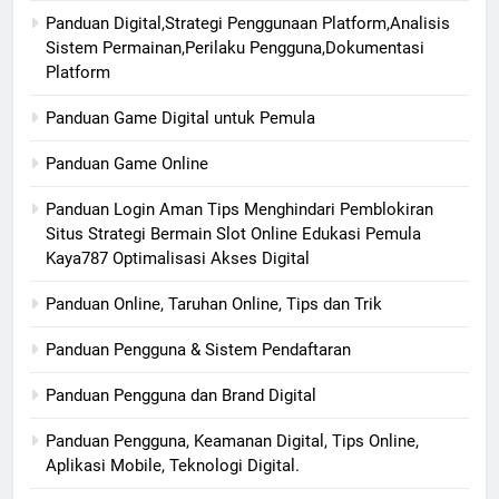
Panduan Digital,Strategi Penggunaan Platform,Analisis
Sistem Permainan,Perilaku Pengguna,Dokumentasi
Platform
Panduan Game Digital untuk Pemula
Panduan Game Online
Panduan Login Aman Tips Menghindari Pemblokiran
Situs Strategi Bermain Slot Online Edukasi Pemula
Kaya787 Optimalisasi Akses Digital
Panduan Online, Taruhan Online, Tips dan Trik
Panduan Pengguna & Sistem Pendaftaran
Panduan Pengguna dan Brand Digital
Panduan Pengguna, Keamanan Digital, Tips Online,
Aplikasi Mobile, Teknologi Digital.