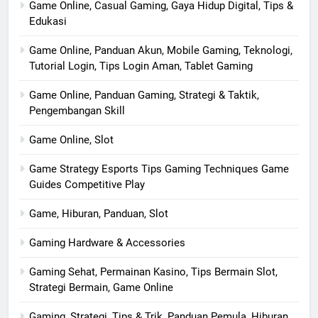
Game Online, Casual Gaming, Gaya Hidup Digital, Tips &
Edukasi
Game Online, Panduan Akun, Mobile Gaming, Teknologi,
Tutorial Login, Tips Login Aman, Tablet Gaming
Game Online, Panduan Gaming, Strategi & Taktik,
Pengembangan Skill
Game Online, Slot
Game Strategy Esports Tips Gaming Techniques Game
Guides Competitive Play
Game, Hiburan, Panduan, Slot
Gaming Hardware & Accessories
Gaming Sehat, Permainan Kasino, Tips Bermain Slot,
Strategi Bermain, Game Online
Gaming, Strategi, Tips & Trik, Panduan Pemula, Hiburan