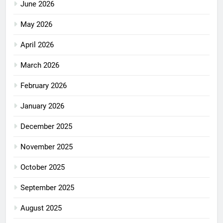
June 2026
May 2026
April 2026
March 2026
February 2026
January 2026
December 2025
November 2025
October 2025
September 2025
August 2025