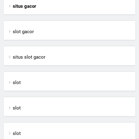
situs gacor
slot gacor
situs slot gacor
slot
slot
slot