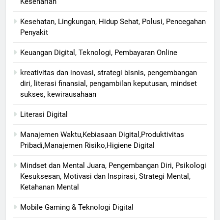
Keseharian
Kesehatan, Lingkungan, Hidup Sehat, Polusi, Pencegahan
Penyakit
Keuangan Digital, Teknologi, Pembayaran Online
kreativitas dan inovasi, strategi bisnis, pengembangan
diri, literasi finansial, pengambilan keputusan, mindset
sukses, kewirausahaan
Literasi Digital
Manajemen Waktu,Kebiasaan Digital,Produktivitas
Pribadi,Manajemen Risiko,Higiene Digital
Mindset dan Mental Juara, Pengembangan Diri, Psikologi
Kesuksesan, Motivasi dan Inspirasi, Strategi Mental,
Ketahanan Mental
Mobile Gaming & Teknologi Digital