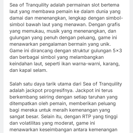
Sea of Tranquility adalah permainan slot bertema
laut yang membawa pemain ke dalam dunia yang
damai dan menenangkan, lengkap dengan simbol-
simbol bawah laut yang menawan. Dengan grafis
yang memukau, musik yang menenangkan, dan
gulungan yang penuh dengan peluang, game ini
menawarkan pengalaman bermain yang unik.
Game ini dirancang dengan struktur gulungan 5×3
dan berbagai simbol yang melambangkan
keindahan laut, seperti ikan warna-warni, karang,
dan kapal selam.
Salah satu daya tarik utama dari Sea of Tranquility
adalah jackpot progresifnya. Jackpot ini terus
berkembang seiring dengan setiap taruhan yang
ditempatkan oleh pemain, memberikan peluang
bagi mereka untuk meraih kemenangan yang
sangat besar. Selain itu, dengan RTP yang tinggi
dan volatilitas yang moderat, game ini
menawarkan keseimbangan antara kemenangan