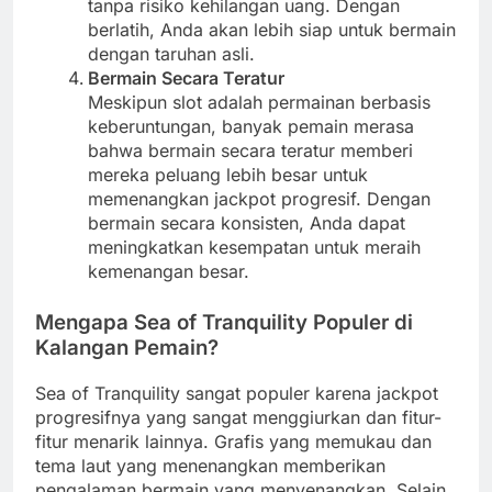
tanpa risiko kehilangan uang. Dengan
berlatih, Anda akan lebih siap untuk bermain
dengan taruhan asli.
Bermain Secara Teratur
Meskipun slot adalah permainan berbasis
keberuntungan, banyak pemain merasa
bahwa bermain secara teratur memberi
mereka peluang lebih besar untuk
memenangkan jackpot progresif. Dengan
bermain secara konsisten, Anda dapat
meningkatkan kesempatan untuk meraih
kemenangan besar.
Mengapa Sea of Tranquility Populer di
Kalangan Pemain?
Sea of Tranquility sangat populer karena jackpot
progresifnya yang sangat menggiurkan dan fitur-
fitur menarik lainnya. Grafis yang memukau dan
tema laut yang menenangkan memberikan
pengalaman bermain yang menyenangkan. Selain