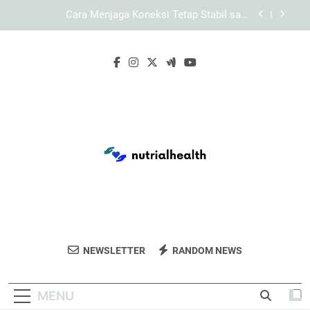
Skip
Cara Mengoptimalkan Jaringan Internet untuk
to
Login KAYA787
content
Cara Mengatasi KAYA787 Login yang Meminta
Verifikasi Berulang
Cara EDWINSLOT Login dengan Koneksi WiFi
yang Stabil
Cara Menjaga Koneksi Tetap Stabil saat
LEBAH4D Login
Cara Mengoptimalkan Jaringan Internet untuk
Login KAYA787
Cara Mengatasi KAYA787 Login yang Meminta
Verifikasi Berulang
Nutrial Health
Tingkatkan Kesehatan Anda Dengan
NEWSLETTER
RANDOM NEWS
Panduan Dari Nutrial Health. Tips
Kesehatan, Diet, Dan Kebugaran Untuk Gaya
MENU
Hidup Sehat.