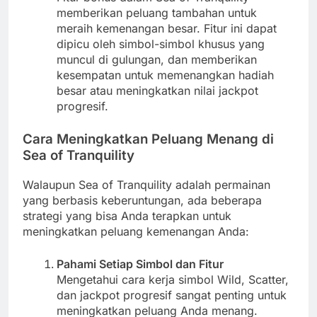
memberikan peluang tambahan untuk
meraih kemenangan besar. Fitur ini dapat
dipicu oleh simbol-simbol khusus yang
muncul di gulungan, dan memberikan
kesempatan untuk memenangkan hadiah
besar atau meningkatkan nilai jackpot
progresif.
Cara Meningkatkan Peluang Menang di
Sea of Tranquility
Walaupun Sea of Tranquility adalah permainan
yang berbasis keberuntungan, ada beberapa
strategi yang bisa Anda terapkan untuk
meningkatkan peluang kemenangan Anda:
Pahami Setiap Simbol dan Fitur
Mengetahui cara kerja simbol Wild, Scatter,
dan jackpot progresif sangat penting untuk
meningkatkan peluang Anda menang.