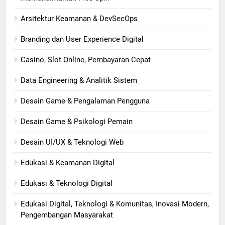
Arsitektur Keamanan & DevSecOps
Branding dan User Experience Digital
Casino, Slot Online, Pembayaran Cepat
Data Engineering & Analitik Sistem
Desain Game & Pengalaman Pengguna
Desain Game & Psikologi Pemain
Desain UI/UX & Teknologi Web
Edukasi & Keamanan Digital
Edukasi & Teknologi Digital
Edukasi Digital, Teknologi & Komunitas, Inovasi Modern,
Pengembangan Masyarakat