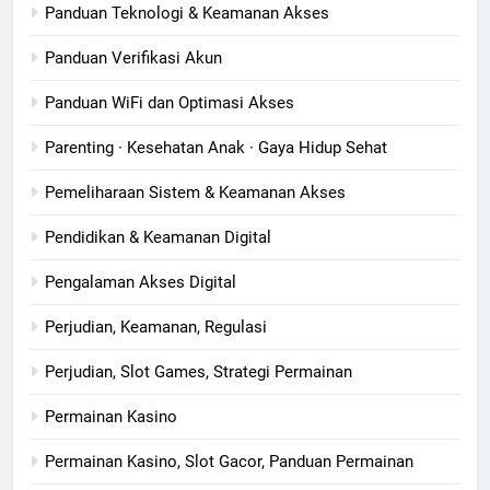
Panduan Teknologi & Keamanan Akses
Panduan Verifikasi Akun
Panduan WiFi dan Optimasi Akses
Parenting · Kesehatan Anak · Gaya Hidup Sehat
Pemeliharaan Sistem & Keamanan Akses
Pendidikan & Keamanan Digital
Pengalaman Akses Digital
Perjudian, Keamanan, Regulasi
Perjudian, Slot Games, Strategi Permainan
Permainan Kasino
Permainan Kasino, Slot Gacor, Panduan Permainan