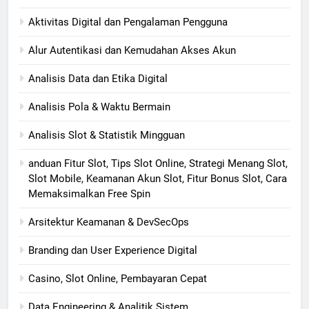
Aktivitas Digital dan Pengalaman Pengguna
Alur Autentikasi dan Kemudahan Akses Akun
Analisis Data dan Etika Digital
Analisis Pola & Waktu Bermain
Analisis Slot & Statistik Mingguan
anduan Fitur Slot, Tips Slot Online, Strategi Menang Slot,
Slot Mobile, Keamanan Akun Slot, Fitur Bonus Slot, Cara
Memaksimalkan Free Spin
Arsitektur Keamanan & DevSecOps
Branding dan User Experience Digital
Casino, Slot Online, Pembayaran Cepat
Data Engineering & Analitik Sistem