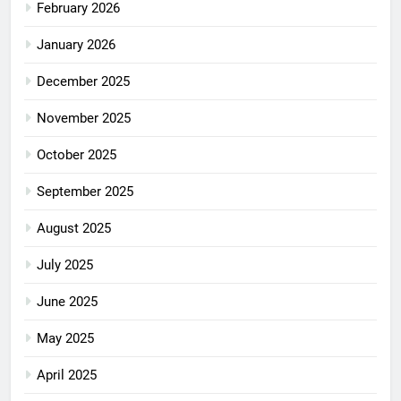
February 2026
January 2026
December 2025
November 2025
October 2025
September 2025
August 2025
July 2025
June 2025
May 2025
April 2025