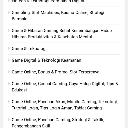
Fintech & Teknologi Permainan Digital
Gambling, Slot Machines, Kasino Online, Strategi
Bermain
Game & Hiburan Gaming Sehat Keseimbangan Hidup
Hiburan Produktivitas & Kesehatan Mental
Game & Teknologi
Game Digital & Teknologi Keamanan
Game Online, Bonus & Promo, Slot Terpercaya
Game Online, Casual Gaming, Gaya Hidup Digital, Tips &
Edukasi
Game Online, Panduan Akun, Mobile Gaming, Teknologi,
Tutorial Login, Tips Login Aman, Tablet Gaming
Game Online, Panduan Gaming, Strategi & Taktik,
Pengembangan Skill