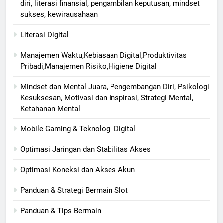
diri, literasi finansial, pengambilan keputusan, mindset
sukses, kewirausahaan
Literasi Digital
Manajemen Waktu,Kebiasaan Digital,Produktivitas
Pribadi,Manajemen Risiko,Higiene Digital
Mindset dan Mental Juara, Pengembangan Diri, Psikologi
Kesuksesan, Motivasi dan Inspirasi, Strategi Mental,
Ketahanan Mental
Mobile Gaming & Teknologi Digital
Optimasi Jaringan dan Stabilitas Akses
Optimasi Koneksi dan Akses Akun
Panduan & Strategi Bermain Slot
Panduan & Tips Bermain