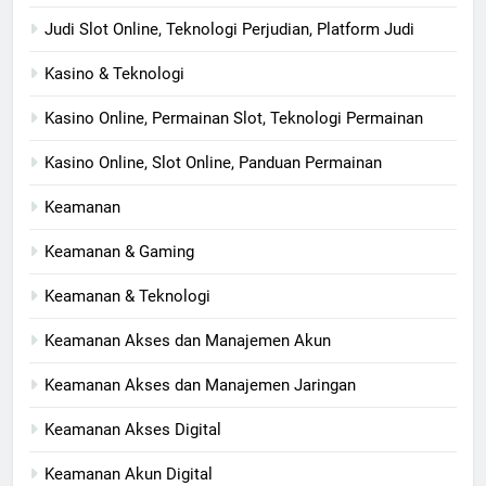
Judi Slot Online, Teknologi Perjudian, Platform Judi
Kasino & Teknologi
Kasino Online, Permainan Slot, Teknologi Permainan
Kasino Online, Slot Online, Panduan Permainan
Keamanan
Keamanan & Gaming
Keamanan & Teknologi
Keamanan Akses dan Manajemen Akun
Keamanan Akses dan Manajemen Jaringan
Keamanan Akses Digital
Keamanan Akun Digital