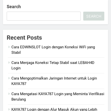
Search
SEARCH
Recent Posts
Cara EDWINSLOT Login dengan Koneksi WiFi yang
Stabil
Cara Menjaga Koneksi Tetap Stabil saat LEBAH4D
Login
Cara Mengoptimalkan Jaringan Internet untuk Login
KAYA787
Cara Mengatasi KAYA787 Login yang Meminta Verifikasi
Berulang
KAYA787 Login dengan Alur Masuk Akun yang Lebih