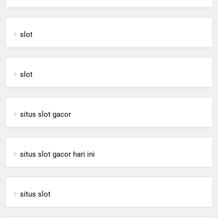
slot
slot
situs slot gacor
situs slot gacor hari ini
situs slot