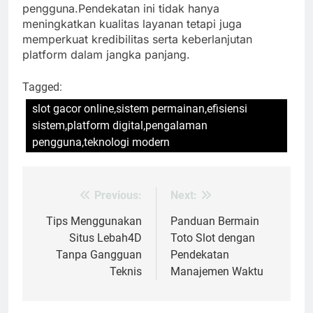
pengguna.Pendekatan ini tidak hanya
meningkatkan kualitas layanan tetapi juga
memperkuat kredibilitas serta keberlanjutan
platform dalam jangka panjang.
Tagged:
slot gacor online,sistem permainan,efisiensi
sistem,platform digital,pengalaman
pengguna,teknologi modern
Previous:
Next:
Post
navigation
Tips Menggunakan
Panduan Bermain
Situs Lebah4D
Toto Slot dengan
Tanpa Gangguan
Pendekatan
Teknis
Manajemen Waktu