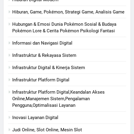
Hiburan, Game, Pokémon, Strategi Game, Analisis Game
Hubungan & Emosi Dunia Pokémon Sosial & Budaya
Pokémon Lore & Cerita Pokémon Psikologi Fantasi
Informasi dan Navigasi Digital
Infrastruktur & Rekayasa Sistem
Infrastruktur Digital & Kinerja Sistem
Infrastruktur Platform Digital
Infrastruktur Platform Digital,Keandalan Akses
Online,Manajemen Sistem,Pengalaman
Pengguna,Optimalisasi Layanan
Inovasi Layanan Digital
Judi Online, Slot Online, Mesin Slot