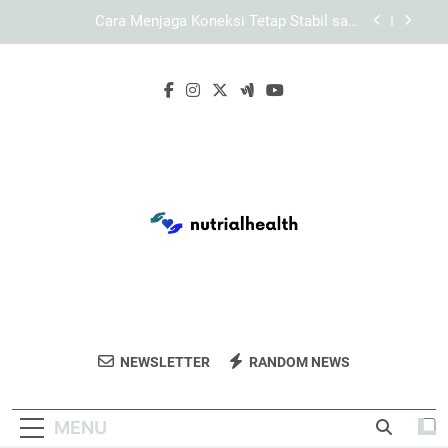
Skip
Cara Mengoptimalkan Jaringan Internet untuk
to
Login KAYA787
content
Cara Mengatasi KAYA787 Login yang Meminta
Verifikasi Berulang
Cara EDWINSLOT Login dengan Koneksi WiFi
yang Stabil
Cara Menjaga Koneksi Tetap Stabil saat
LEBAH4D Login
Cara Mengoptimalkan Jaringan Internet untuk
Login KAYA787
Cara Mengatasi KAYA787 Login yang Meminta
Verifikasi Berulang
Nutrial Health
Tingkatkan Kesehatan Anda Dengan
NEWSLETTER
RANDOM NEWS
Panduan Dari Nutrial Health. Tips
Kesehatan, Diet, Dan Kebugaran Untuk Gaya
MENU
Hidup Sehat.