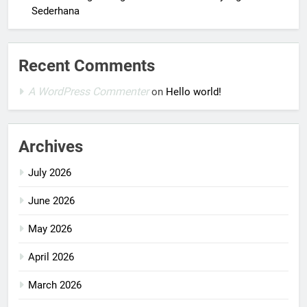
Sederhana
Recent Comments
A WordPress Commenter
on
Hello world!
Archives
July 2026
June 2026
May 2026
April 2026
March 2026