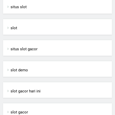
situs slot
slot
situs slot gacor
slot demo
slot gacor hari ini
slot gacor