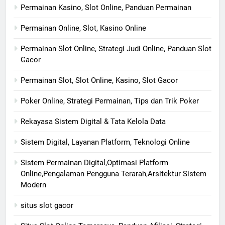
Permainan Kasino, Slot Online, Panduan Permainan
Permainan Online, Slot, Kasino Online
Permainan Slot Online, Strategi Judi Online, Panduan Slot
Gacor
Permainan Slot, Slot Online, Kasino, Slot Gacor
Poker Online, Strategi Permainan, Tips dan Trik Poker
Rekayasa Sistem Digital & Tata Kelola Data
Sistem Digital, Layanan Platform, Teknologi Online
Sistem Permainan Digital,Optimasi Platform
Online,Pengalaman Pengguna Terarah,Arsitektur Sistem
Modern
situs slot gacor