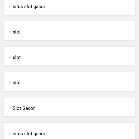
situs slot gacor
slot
slot
slot
Slot Gacor
situs slot gacor