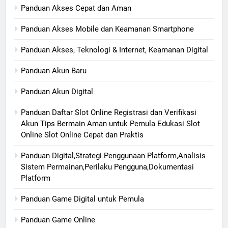
Panduan Akses Cepat dan Aman
Panduan Akses Mobile dan Keamanan Smartphone
Panduan Akses, Teknologi & Internet, Keamanan Digital
Panduan Akun Baru
Panduan Akun Digital
Panduan Daftar Slot Online Registrasi dan Verifikasi
Akun Tips Bermain Aman untuk Pemula Edukasi Slot
Online Slot Online Cepat dan Praktis
Panduan Digital,Strategi Penggunaan Platform,Analisis
Sistem Permainan,Perilaku Pengguna,Dokumentasi
Platform
Panduan Game Digital untuk Pemula
Panduan Game Online