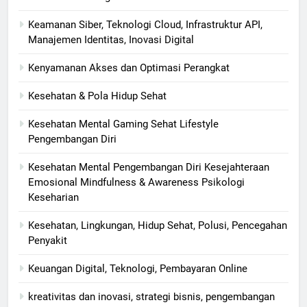
Keamanan Siber, Teknologi Cloud, Infrastruktur API,
Manajemen Identitas, Inovasi Digital
Kenyamanan Akses dan Optimasi Perangkat
Kesehatan & Pola Hidup Sehat
Kesehatan Mental Gaming Sehat Lifestyle
Pengembangan Diri
Kesehatan Mental Pengembangan Diri Kesejahteraan
Emosional Mindfulness & Awareness Psikologi
Keseharian
Kesehatan, Lingkungan, Hidup Sehat, Polusi, Pencegahan
Penyakit
Keuangan Digital, Teknologi, Pembayaran Online
kreativitas dan inovasi, strategi bisnis, pengembangan