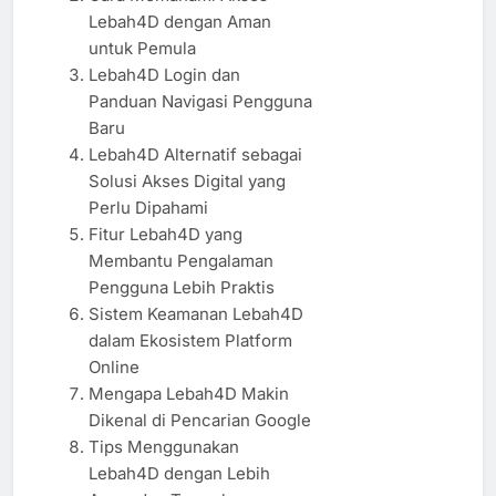
Lebah4D dengan Aman
untuk Pemula
Lebah4D Login dan
Panduan Navigasi Pengguna
Baru
Lebah4D Alternatif sebagai
Solusi Akses Digital yang
Perlu Dipahami
Fitur Lebah4D yang
Membantu Pengalaman
Pengguna Lebih Praktis
Sistem Keamanan Lebah4D
dalam Ekosistem Platform
Online
Mengapa Lebah4D Makin
Dikenal di Pencarian Google
Tips Menggunakan
Lebah4D dengan Lebih