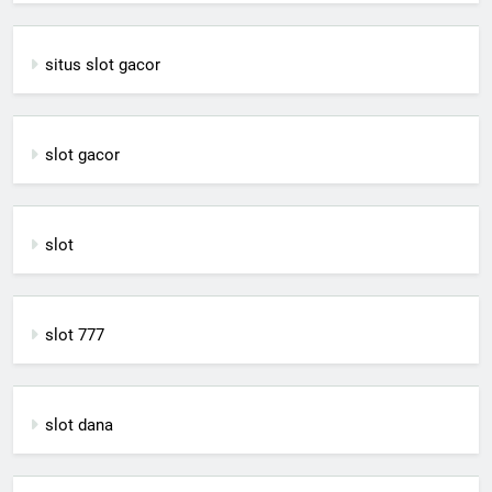
situs slot gacor
slot gacor
slot
slot 777
slot dana