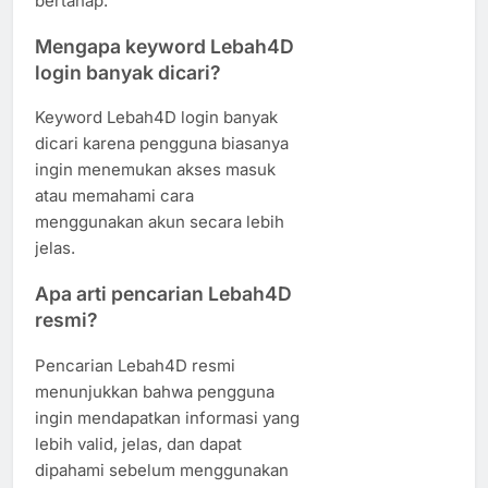
bertahap.
Mengapa keyword Lebah4D
login banyak dicari?
Keyword Lebah4D login banyak
dicari karena pengguna biasanya
ingin menemukan akses masuk
atau memahami cara
menggunakan akun secara lebih
jelas.
Apa arti pencarian Lebah4D
resmi?
Pencarian Lebah4D resmi
menunjukkan bahwa pengguna
ingin mendapatkan informasi yang
lebih valid, jelas, dan dapat
dipahami sebelum menggunakan