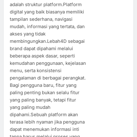
adalah struktur platform.Platform
digital yang baik biasanya memiliki
tampilan sederhana, navigasi
mudah, informasi yang tertata, dan
akses yang tidak
membingungkan.Lebah4D sebagai
brand dapat dipahami melalui
beberapa aspek dasar, seperti
kemudahan penggunaan, kejelasan
menu, serta konsistensi
pengalaman di berbagai perangkat.
Bagi pengguna baru, fitur yang
paling penting bukan selalu fitur
yang paling banyak, tetapi fitur
yang paling mudah
dipahami.Sebuah platform akan
terasa lebih nyaman jika pengguna
dapat menemukan informasi inti
tanpa harus melalui proses yang