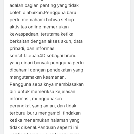
adalah bagian penting yang tidak
boleh diabaikan.Pengguna baru
perlu memahami bahwa setiap
aktivitas online memerlukan
kewaspadaan, terutama ketika
berkaitan dengan akses akun, data
pribadi, dan informasi
sensitif.Lebah4D sebagai brand
yang dicari banyak pengguna perlu
dipahami dengan pendekatan yang
mengutamakan keamanan.
Pengguna sebaiknya membiasakan
diri untuk memeriksa kejelasan
informasi, menggunakan
perangkat yang aman, dan tidak
terburu-buru mengambil tindakan
ketika menemukan halaman yang
tidak dikenal.Panduan seperti ini