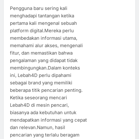
Pengguna baru sering kali
menghadapi tantangan ketika
pertama kali mengenal sebuah
platform digital.Mereka perlu
membedakan informasi utama,
memahami alur akses, mengenali
fitur, dan memastikan bahwa
pengalaman yang didapat tidak
membingungkan.Dalam konteks
ini, Lebah4D perlu dipahami
sebagai brand yang memiliki
beberapa titik pencarian penting.
Ketika seseorang mencari
Lebah4D di mesin pencari,
biasanya ada kebutuhan untuk
mendapatkan informasi yang cepat
dan relevan.Namun, hasil
pencarian yang terlalu beragam