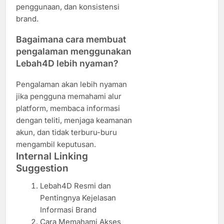
penggunaan, dan konsistensi
brand.
Bagaimana cara membuat
pengalaman menggunakan
Lebah4D lebih nyaman?
Pengalaman akan lebih nyaman
jika pengguna memahami alur
platform, membaca informasi
dengan teliti, menjaga keamanan
akun, dan tidak terburu-buru
mengambil keputusan.
Internal Linking
Suggestion
Lebah4D Resmi dan
Pentingnya Kejelasan
Informasi Brand
Cara Memahami Akses