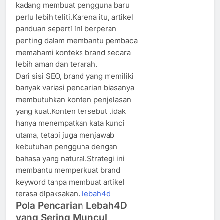
kadang membuat pengguna baru
perlu lebih teliti.Karena itu, artikel
panduan seperti ini berperan
penting dalam membantu pembaca
memahami konteks brand secara
lebih aman dan terarah.
Dari sisi SEO, brand yang memiliki
banyak variasi pencarian biasanya
membutuhkan konten penjelasan
yang kuat.Konten tersebut tidak
hanya menempatkan kata kunci
utama, tetapi juga menjawab
kebutuhan pengguna dengan
bahasa yang natural.Strategi ini
membantu memperkuat brand
keyword tanpa membuat artikel
terasa dipaksakan.
lebah4d
Pola Pencarian Lebah4D
yang Sering Muncul