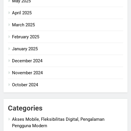
May 2025
April 2025
March 2025
February 2025
January 2025
December 2024
November 2024
October 2024
Categories
Akses Mobile, Fleksibilitas Digital, Pengalaman
Pengguna Modern