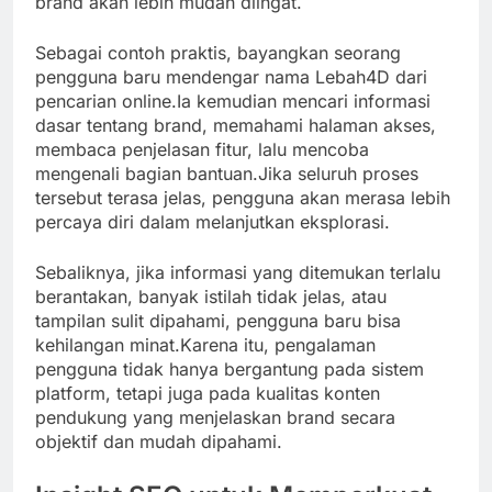
brand akan lebih mudah diingat.
Sebagai contoh praktis, bayangkan seorang
pengguna baru mendengar nama Lebah4D dari
pencarian online.Ia kemudian mencari informasi
dasar tentang brand, memahami halaman akses,
membaca penjelasan fitur, lalu mencoba
mengenali bagian bantuan.Jika seluruh proses
tersebut terasa jelas, pengguna akan merasa lebih
percaya diri dalam melanjutkan eksplorasi.
Sebaliknya, jika informasi yang ditemukan terlalu
berantakan, banyak istilah tidak jelas, atau
tampilan sulit dipahami, pengguna baru bisa
kehilangan minat.Karena itu, pengalaman
pengguna tidak hanya bergantung pada sistem
platform, tetapi juga pada kualitas konten
pendukung yang menjelaskan brand secara
objektif dan mudah dipahami.