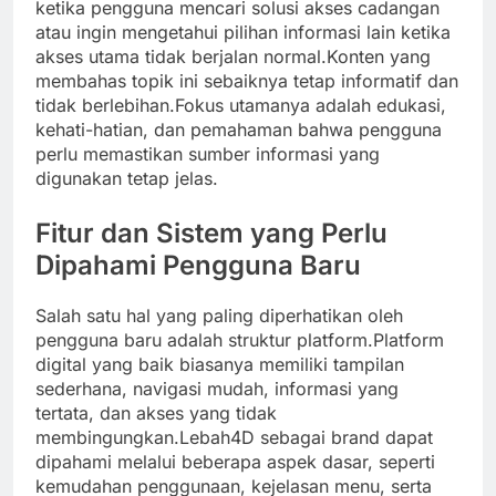
ketika pengguna mencari solusi akses cadangan
atau ingin mengetahui pilihan informasi lain ketika
akses utama tidak berjalan normal.Konten yang
membahas topik ini sebaiknya tetap informatif dan
tidak berlebihan.Fokus utamanya adalah edukasi,
kehati-hatian, dan pemahaman bahwa pengguna
perlu memastikan sumber informasi yang
digunakan tetap jelas.
Fitur dan Sistem yang Perlu
Dipahami Pengguna Baru
Salah satu hal yang paling diperhatikan oleh
pengguna baru adalah struktur platform.Platform
digital yang baik biasanya memiliki tampilan
sederhana, navigasi mudah, informasi yang
tertata, dan akses yang tidak
membingungkan.Lebah4D sebagai brand dapat
dipahami melalui beberapa aspek dasar, seperti
kemudahan penggunaan, kejelasan menu, serta