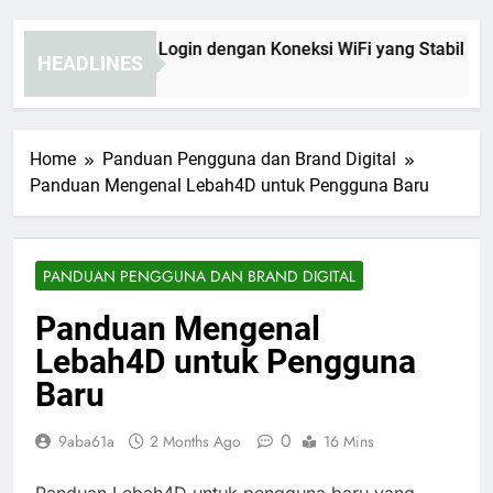
ara EDWINSLOT Login dengan Koneksi WiFi yang Stabil
HEADLINES
Weeks Ago
Home
Panduan Pengguna dan Brand Digital
Panduan Mengenal Lebah4D untuk Pengguna Baru
PANDUAN PENGGUNA DAN BRAND DIGITAL
Panduan Mengenal
Lebah4D untuk Pengguna
Baru
0
9aba61a
2 Months Ago
16 Mins
Panduan Lebah4D untuk pengguna baru yang