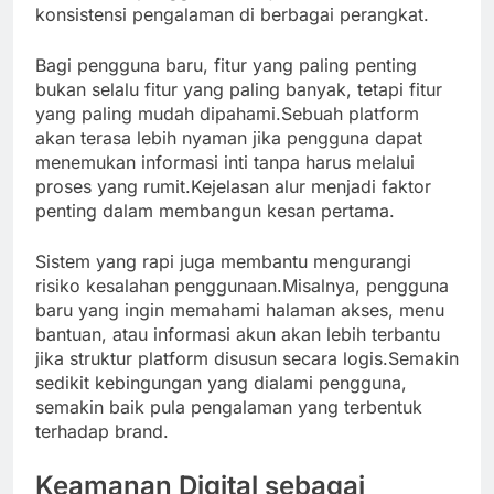
konsistensi pengalaman di berbagai perangkat.
Bagi pengguna baru, fitur yang paling penting
bukan selalu fitur yang paling banyak, tetapi fitur
yang paling mudah dipahami.Sebuah platform
akan terasa lebih nyaman jika pengguna dapat
menemukan informasi inti tanpa harus melalui
proses yang rumit.Kejelasan alur menjadi faktor
penting dalam membangun kesan pertama.
Sistem yang rapi juga membantu mengurangi
risiko kesalahan penggunaan.Misalnya, pengguna
baru yang ingin memahami halaman akses, menu
bantuan, atau informasi akun akan lebih terbantu
jika struktur platform disusun secara logis.Semakin
sedikit kebingungan yang dialami pengguna,
semakin baik pula pengalaman yang terbentuk
terhadap brand.
Keamanan Digital sebagai