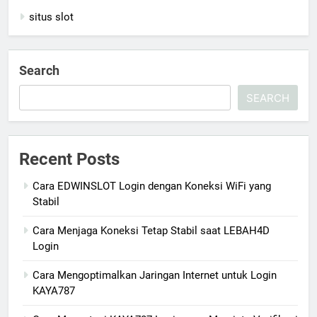
situs slot
Search
SEARCH
Recent Posts
Cara EDWINSLOT Login dengan Koneksi WiFi yang
Stabil
Cara Menjaga Koneksi Tetap Stabil saat LEBAH4D
Login
Cara Mengoptimalkan Jaringan Internet untuk Login
KAYA787