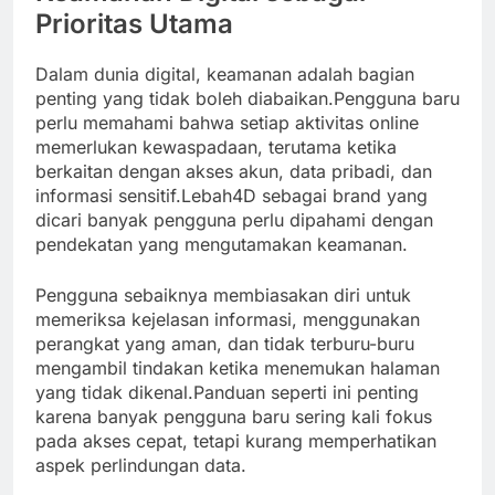
Prioritas Utama
Dalam dunia digital, keamanan adalah bagian
penting yang tidak boleh diabaikan.Pengguna baru
perlu memahami bahwa setiap aktivitas online
memerlukan kewaspadaan, terutama ketika
berkaitan dengan akses akun, data pribadi, dan
informasi sensitif.Lebah4D sebagai brand yang
dicari banyak pengguna perlu dipahami dengan
pendekatan yang mengutamakan keamanan.
Pengguna sebaiknya membiasakan diri untuk
memeriksa kejelasan informasi, menggunakan
perangkat yang aman, dan tidak terburu-buru
mengambil tindakan ketika menemukan halaman
yang tidak dikenal.Panduan seperti ini penting
karena banyak pengguna baru sering kali fokus
pada akses cepat, tetapi kurang memperhatikan
aspek perlindungan data.