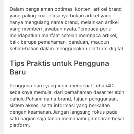
Dalam pengalaman optimasi konten, artikel brand
yang paling kuat biasanya bukan artikel yang
hanya mengulang nama brand, melainkan artikel
yang memberi jawaban nyata.Pembaca perlu
mendapatkan manfaat setelah membaca artikel,
baik berupa pemahaman, panduan, maupun
kehati-hatian dalam menggunakan platform digital.
Tips Praktis untuk Pengguna
Baru
Pengguna baru yang ingin mengenal Lebah4D
sebaiknya memulai dari pemahaman dasar terlebih
dahulu.Pahami nama brand, tujuan penggunaan,
sistem akses, serta informasi yang berkaitan
dengan keamanan.Jangan langsung fokus pada
satu bagian saja tanpa memahami gambaran besar
platform.