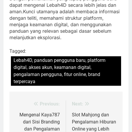
dapat mengenal Lebah4D secara lebih jelas dan
aman.Kunci utamanya adalah membaca informasi
dengan teliti, memahami struktur platform,
menjaga keamanan digital, dan menggunakan
panduan yang relevan sebagai dasar sebelum
melanjutkan eksplorasi.
Tagged:
Lebah4D, panduan pengguna baru, platform
digital, akses akun, keamanan digital,
pengalaman pengguna, fitur online, brand
terpercaya
Previous:
Next:
Post
navigation
Mengenal Kaya787
Slot Mahjong dan
dari Sisi Branding
Pengalaman Hiburan
dan Pengalaman
Online yang Lebih