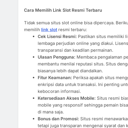
Cara Memilih Link Slot Resmi Terbaru
Tidak semua situs slot online bisa dipercaya. Berik
memilih
link slot
resmi terbaru:
Cek Lisensi Resmi:
Pastikan situs memiliki l
lembaga perjudian online yang diakui. Lisens
transparansi dan keadilan permainan.
Ulasan Pengguna:
Membaca pengalaman pem
membantu menilai reputasi situs. Situs denga
biasanya lebih dapat diandalkan.
Fitur Keamanan:
Periksa apakah situs meng
enkripsi data untuk transaksi. Ini penting u
kebocoran informasi.
Ketersediaan Akses Mobile:
Situs resmi bia
mobile yang responsif sehingga pemain bisa
di mana saja.
Bonus dan Promosi:
Situs resmi menawarka
tetapi juga transparan mengenai syarat dan 