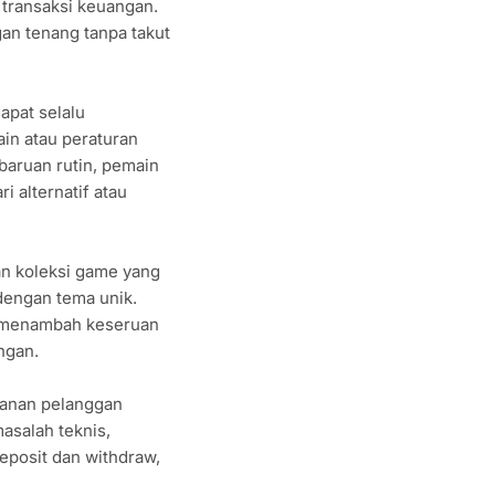
 transaksi keuangan.
an tenang tanpa takut
apat selalu
in atau peraturan
baruan rutin, pemain
i alternatif atau
an koleksi game yang
 dengan tema unik.
if menambah keseruan
ngan.
ayanan pelanggan
asalah teknis,
eposit dan withdraw,