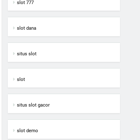
slot 777
slot dana
situs slot
slot
situs slot gacor
slot demo