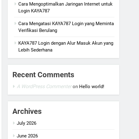
Cara Mengoptimalkan Jaringan Internet untuk
Login KAYA787
Cara Mengatasi KAYA787 Login yang Meminta
Verifikasi Berulang
KAYA787 Login dengan Alur Masuk Akun yang
Lebih Sederhana
Recent Comments
A WordPress Commenter
on
Hello world!
Archives
July 2026
June 2026