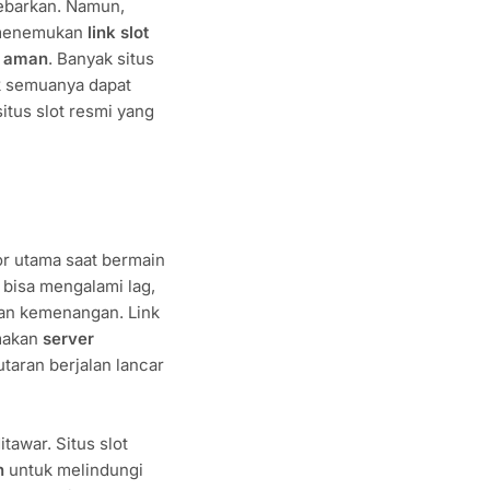
ebarkan. Namun,
h menemukan
link slot
n aman
. Banyak situs
ak semuanya dapat
situs slot resmi yang
or utama saat bermain
 bisa mengalami lag,
gan kemenangan. Link
makan
server
taran berjalan lancar
tawar. Situs slot
h
untuk melindungi