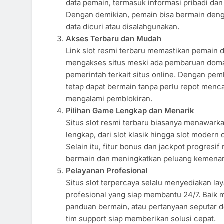
data pemain, termasuk informasi pribadi dan
Dengan demikian, pemain bisa bermain deng
data dicuri atau disalahgunakan.
Akses Terbaru dan Mudah
Link slot resmi terbaru memastikan pemain d
mengakses situs meski ada pembaruan doma
pemerintah terkait situs online. Dengan pem
tetap dapat bermain tanpa perlu repot mencar
mengalami pemblokiran.
Pilihan Game Lengkap dan Menarik
Situs slot resmi terbaru biasanya menawark
lengkap, dari slot klasik hingga slot modern
Selain itu, fitur bonus dan jackpot progres
bermain dan meningkatkan peluang kemena
Pelayanan Profesional
Situs slot terpercaya selalu menyediakan l
profesional yang siap membantu 24/7. Baik m
panduan bermain, atau pertanyaan seputar d
tim support siap memberikan solusi cepat.