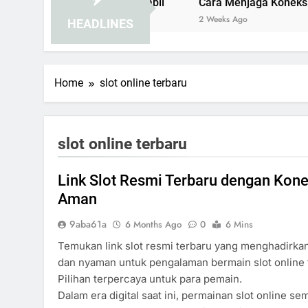
ksi WiFi yang Stabil
Cara Menjaga Koneksi Tetap Stab
2 Weeks Ago
HEADLINES
Home
slot online terbaru
slot online terbaru
Link Slot Resmi Terbaru dengan Konek
Aman
9aba61a
6 Months Ago
0
6 Mins
Temukan link slot resmi terbaru yang menghadirkan
dan nyaman untuk pengalaman bermain slot online
Pilihan terpercaya untuk para pemain.
Dalam era digital saat ini, permainan slot online se