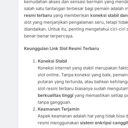
kemudahan akses dan sensasi bermain yang mend
salah satu tantangan terbesar bagi pemain adala
resmi terbaru
yang memberikan
koneksi stabil da
slot yang menjanjikan pengalaman seru, tetapi tid
diandalkan. Untuk itu, penting mengetahui ciri-ciri 
benar-benar terpercaya.
Keunggulan Link Slot Resmi Terbaru
Koneksi Stabil
Koneksi internet yang stabil merupakan fakt
slot online. Tanpa koneksi yang baik, pemain
putaran yang tertunda, atau bahkan kehilan
slot resmi terbaru biasanya sudah menguta
berkualitas tinggi
yang memastikan setiap pu
tanpa gangguan.
Keamanan Terjamin
Aspek keamanan adalah hal yang tidak bisa di
resmi menggunakan
sistem enkripsi canggi