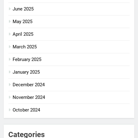
June 2025
May 2025
April 2025
March 2025
February 2025
January 2025
December 2024
November 2024
October 2024
Categories