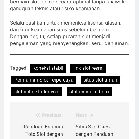
bermain slot online secara optimal tanpa khawatir
gangguan teknis atau risiko keamanan.
Selalu pastikan untuk memeriksa lisensi, ulasan,
dan fitur keamanan situs sebelum bermain.
Dengan begitu, setiap putaran slot menjadi
pengalaman yang menyenangkan, seru, dan aman.
Tagged:
koneksi stabil
link slot resmi
Permainan Slot Terpercaya
situs slot aman
slot online Indonesia
slot online terbaru
Previous:
Next:
Post
navigation
Panduan Bermain
Situs Slot Gacor
Toto Slot dengan
dengan Panduan