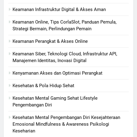
Keamanan Infrastruktur Digital & Akses Aman
Keamanan Online, Tips CorlaSlot, Panduan Pemula,
Strategi Bermain, Perlindungan Pemain
Keamanan Perangkat & Akses Online
Keamanan Siber, Teknologi Cloud, Infrastruktur API,
Manajemen Identitas, Inovasi Digital
Kenyamanan Akses dan Optimasi Perangkat
Kesehatan & Pola Hidup Sehat
Kesehatan Mental Gaming Sehat Lifestyle
Pengembangan Diri
Kesehatan Mental Pengembangan Diri Kesejahteraan
Emosional Mindfulness & Awareness Psikologi
Keseharian