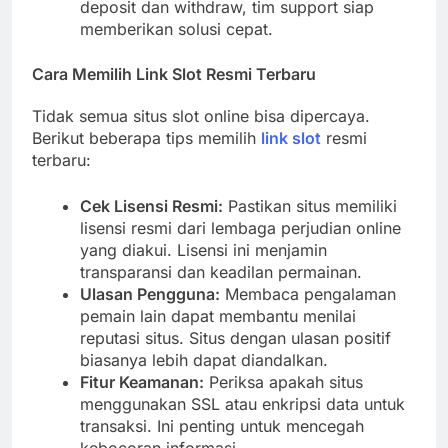
deposit dan withdraw, tim support siap
memberikan solusi cepat.
Cara Memilih Link Slot Resmi Terbaru
Tidak semua situs slot online bisa dipercaya.
Berikut beberapa tips memilih
link slot
resmi
terbaru:
Cek Lisensi Resmi:
Pastikan situs memiliki
lisensi resmi dari lembaga perjudian online
yang diakui. Lisensi ini menjamin
transparansi dan keadilan permainan.
Ulasan Pengguna:
Membaca pengalaman
pemain lain dapat membantu menilai
reputasi situs. Situs dengan ulasan positif
biasanya lebih dapat diandalkan.
Fitur Keamanan:
Periksa apakah situs
menggunakan SSL atau enkripsi data untuk
transaksi. Ini penting untuk mencegah