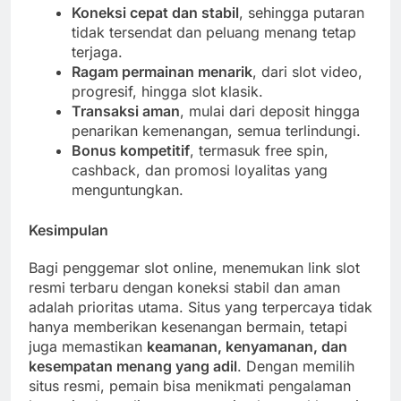
Koneksi cepat dan stabil
, sehingga putaran
tidak tersendat dan peluang menang tetap
terjaga.
Ragam permainan menarik
, dari slot video,
progresif, hingga slot klasik.
Transaksi aman
, mulai dari deposit hingga
penarikan kemenangan, semua terlindungi.
Bonus kompetitif
, termasuk free spin,
cashback, dan promosi loyalitas yang
menguntungkan.
Kesimpulan
Bagi penggemar slot online, menemukan link slot
resmi terbaru dengan koneksi stabil dan aman
adalah prioritas utama. Situs yang terpercaya tidak
hanya memberikan kesenangan bermain, tetapi
juga memastikan
keamanan, kenyamanan, dan
kesempatan menang yang adil
. Dengan memilih
situs resmi, pemain bisa menikmati pengalaman