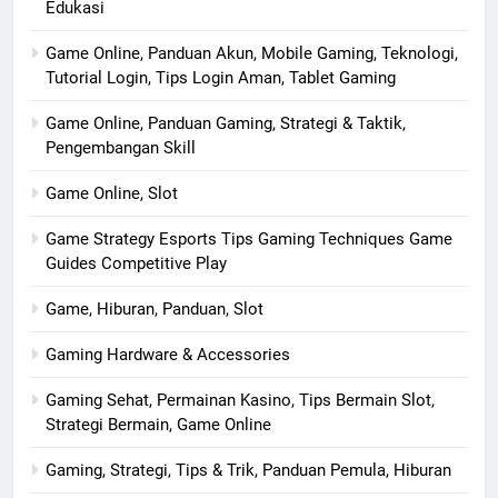
Edukasi
Game Online, Panduan Akun, Mobile Gaming, Teknologi,
Tutorial Login, Tips Login Aman, Tablet Gaming
Game Online, Panduan Gaming, Strategi & Taktik,
Pengembangan Skill
Game Online, Slot
Game Strategy Esports Tips Gaming Techniques Game
Guides Competitive Play
Game, Hiburan, Panduan, Slot
Gaming Hardware & Accessories
Gaming Sehat, Permainan Kasino, Tips Bermain Slot,
Strategi Bermain, Game Online
Gaming, Strategi, Tips & Trik, Panduan Pemula, Hiburan