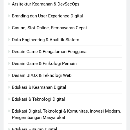
Arsitektur Keamanan & DevSecOps
Branding dan User Experience Digital
Casino, Slot Online, Pembayaran Cepat
Data Engineering & Analitik Sistem
Desain Game & Pengalaman Pengguna
Desain Game & Psikologi Pemain
Desain UI/UX & Teknologi Web
Edukasi & Keamanan Digital
Edukasi & Teknologi Digital
Edukasi Digital, Teknologi & Komunitas, Inovasi Modern,
Pengembangan Masyarakat
Edukasi Hiburan Digital