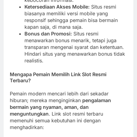
kebocoran informasi.
Ketersediaan Akses Mobile:
Situs resmi
biasanya memiliki versi mobile yang
responsif sehingga pemain bisa bermain
kapan saja, di mana saja.
Bonus dan Promosi:
Situs resmi
menawarkan bonus menarik, tetapi juga
transparan mengenai syarat dan ketentuan.
Hindari situs yang menawarkan bonus tidak
realistis.
Mengapa Pemain Memilih Link Slot Resmi
Terbaru?
Pemain modern mencari lebih dari sekadar
hiburan; mereka menginginkan
pengalaman
bermain yang nyaman, aman, dan
menguntungkan
. Link slot resmi terbaru
memenuhi semua kebutuhan ini dengan
menghadirkan: