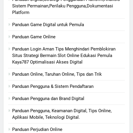
Sistem Permainan,Perilaku Pengguna,Dokumentasi
Platform
Panduan Game Digital untuk Pemula
Panduan Game Online
Panduan Login Aman Tips Menghindari Pemblokiran
Situs Strategi Bermain Slot Online Edukasi Pemula
Kaya787 Optimalisasi Akses Digital
Panduan Online, Taruhan Online, Tips dan Trik
Panduan Pengguna & Sistem Pendaftaran
Panduan Pengguna dan Brand Digital
Panduan Pengguna, Keamanan Digital, Tips Online,
Aplikasi Mobile, Teknologi Digital.
Panduan Perjudian Online