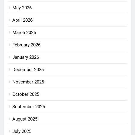
May 2026
April 2026
March 2026
February 2026
January 2026
December 2025
November 2025
October 2025
September 2025
August 2025
July 2025