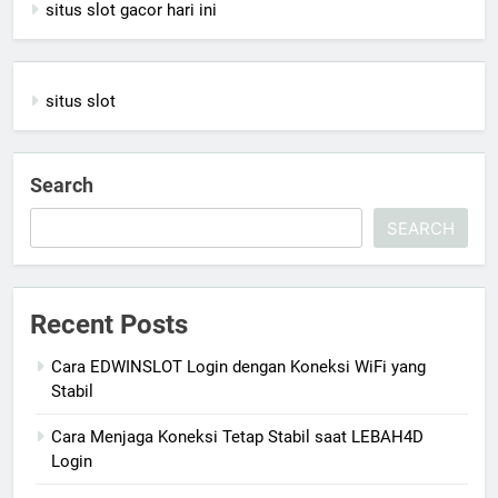
situs slot gacor hari ini
situs slot
Search
SEARCH
Recent Posts
Cara EDWINSLOT Login dengan Koneksi WiFi yang
Stabil
Cara Menjaga Koneksi Tetap Stabil saat LEBAH4D
Login