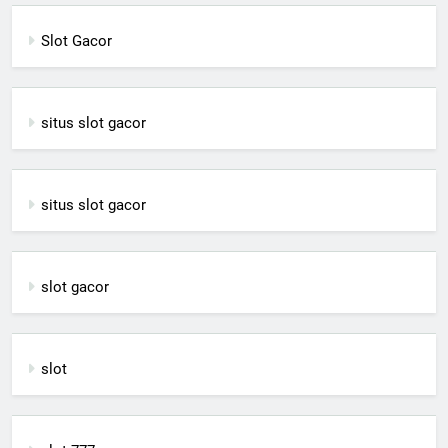
Slot Gacor
situs slot gacor
situs slot gacor
slot gacor
slot