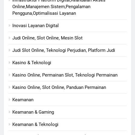
Online,Manajemen Sistem,Pengalaman
Pengguna,Optimalisasi Layanan
Inovasi Layanan Digital
Judi Online, Slot Online, Mesin Slot
Judi Slot Online, Teknologi Perjudian, Platform Judi
Kasino & Teknologi
Kasino Online, Permainan Slot, Teknologi Permainan
Kasino Online, Slot Online, Panduan Permainan
Keamanan
Keamanan & Gaming
Keamanan & Teknologi