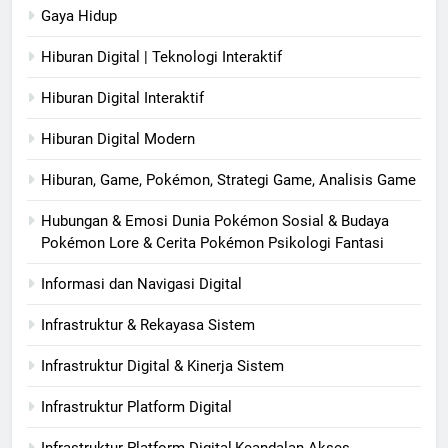
Gaya Hidup
Hiburan Digital | Teknologi Interaktif
Hiburan Digital Interaktif
Hiburan Digital Modern
Hiburan, Game, Pokémon, Strategi Game, Analisis Game
Hubungan & Emosi Dunia Pokémon Sosial & Budaya
Pokémon Lore & Cerita Pokémon Psikologi Fantasi
Informasi dan Navigasi Digital
Infrastruktur & Rekayasa Sistem
Infrastruktur Digital & Kinerja Sistem
Infrastruktur Platform Digital
Infrastruktur Platform Digital,Keandalan Akses